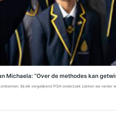
an Michaela: “Over de methodes kan getwis
 ontkennen. Bij elk vergelijkend PISA-onderzoek zakken we verder we