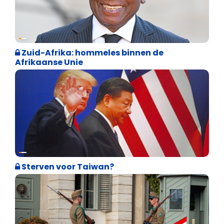
Weekblad 't Pallieterke
Zuid-Afrika: hommeles binnen de
Afrikaanse Unie
Weekblad 't Pallieterke
Sterven voor Taiwan?