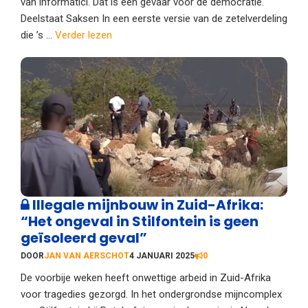
van informatici. Dat is een gevaar voor de democratie.
Deelstaat Saksen In een eerste versie van de zetelverdeling
die ’s ...
Verder lezen
Illegale mijnbouw in Zuid-Afrika:
“Het ongeval in Stilfontein is geen
geïsoleerd geval”
DOOR
JAN VAN AERSCHOT
4 JANUARI 2025
0
De voorbije weken heeft onwettige arbeid in Zuid-Afrika
voor tragedies gezorgd. In het ondergrondse mijncomplex