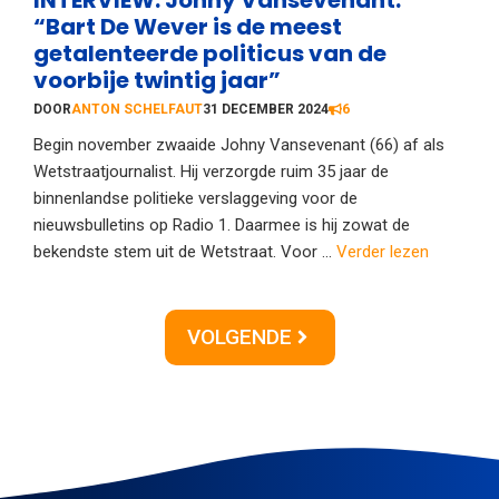
“Bart De Wever is de meest
getalenteerde politicus van de
voorbije twintig jaar”
DOOR
ANTON SCHELFAUT
31 DECEMBER 2024
6
Begin november zwaaide Johny Vansevenant (66) af als
Wetstraatjournalist. Hij verzorgde ruim 35 jaar de
binnenlandse politieke verslaggeving voor de
nieuwsbulletins op Radio 1. Daarmee is hij zowat de
bekendste stem uit de Wetstraat. Voor ...
Verder lezen
VOLGENDE