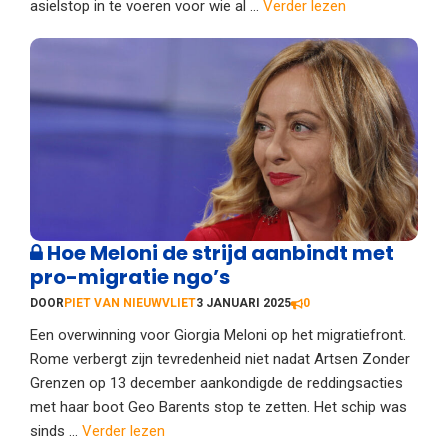
asielstop in te voeren voor wie al ...
Verder lezen
Hoe Meloni de strijd aanbindt met
pro-migratie ngo’s
DOOR
PIET VAN NIEUWVLIET
3 JANUARI 2025
0
Een overwinning voor Giorgia Meloni op het migratiefront.
Rome verbergt zijn tevredenheid niet nadat Artsen Zonder
Grenzen op 13 december aankondigde de reddingsacties
met haar boot Geo Barents stop te zetten. Het schip was
sinds ...
Verder lezen