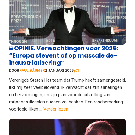
OPINIE. Verwachtingen voor 2025:
“Europa stevent af op massale de-
industrialisering”
DOOR
PAUL BÄUMER
2 JANUARI 2025
1
Verenigde Staten Het team dat Trump heeft samengesteld,
lijkt mij zeer veelbelovend. Ik verwacht dat zijn saneringen
en hervormingen, en zijn plan voor de uitzetting van
miljoenen illegalen succes zal hebben. Eén randbemerking:
voorlopig lijken ...
Verder lezen