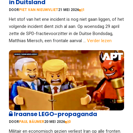
in Duitsland
DOOR
PIET VAN NIEUWVLIET
21 MEI 2026
1
Het stof van het ene incident is nog niet gaan liggen, of het
volgende incident dient zich al aan. Op woensdag 29 april
zette de SPD-fractievoorzitter in de Duitse Bondsdag,
Matthias Miersch, een frontale aanval ...
Verder lezen
Iraanse LEGO-propaganda
DOOR
PAUL BÄUMER
20 MEI 2026
0
Militair en economisch gezien verliest Iran op alle fronten.