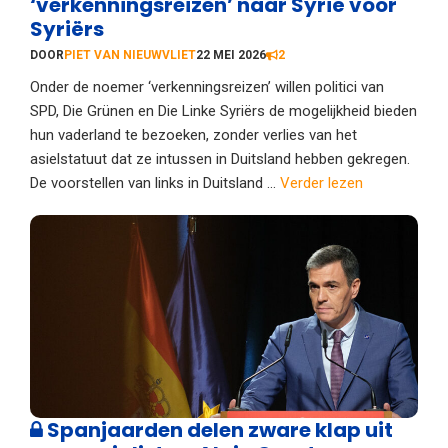
‘verkenningsreizen’ naar Syrië voor
Syriërs
DOOR
PIET VAN NIEUWVLIET
22 MEI 2026
2
Onder de noemer ‘verkenningsreizen’ willen politici van
SPD, Die Grünen en Die Linke Syriërs de mogelijkheid bieden
hun vaderland te bezoeken, zonder verlies van het
asielstatuut dat ze intussen in Duitsland hebben gekregen.
De voorstellen van links in Duitsland ...
Verder lezen
Spanjaarden delen zware klap uit