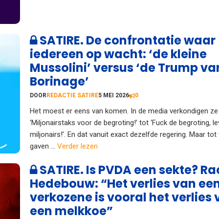
SATIRE. De confrontatie waar
iedereen op wacht: ‘de kleine
Mussolini’ versus ‘de Trump va
Borinage’
DOOR
REDACTIE SATIRE
5 MEI 2026
0
Het moest er eens van komen. In de media verkondigen ze
‘Miljonairstaks voor de begroting!’ tot ‘Fuck de begroting, l
miljonairs!’. En dat vanuit exact dezelfde regering. Maar tot
gaven ...
Verder lezen
SATIRE. Is PVDA een sekte? Ra
Hedebouw: “Het verlies van ee
verkozene is vooral het verlies
een melkkoe”