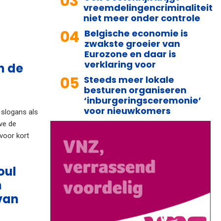
03
vreemdelingencriminaliteit
niet meer onder controle
04
Belgische economie is
zwakste groeier van
Eurozone en daar is
verklaring voor
n de
05
Steeds meer lokale
besturen organiseren
‘inburgeringsceremonie’
voor nieuwkomers
 slogans als
eve de
 voor kort
oul
n
 van