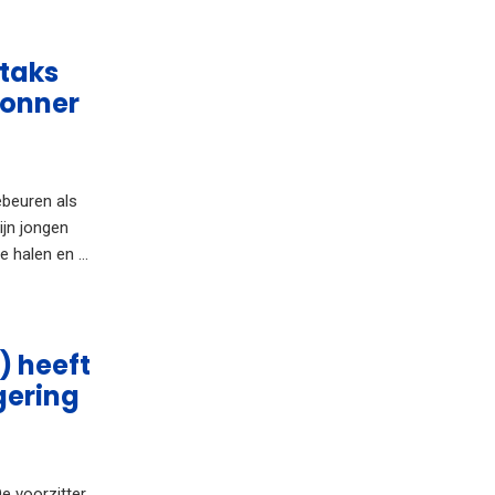
-taks
Conner
ebeuren als
ijn jongen
halen en ...
 heeft
gering
e voorzitter