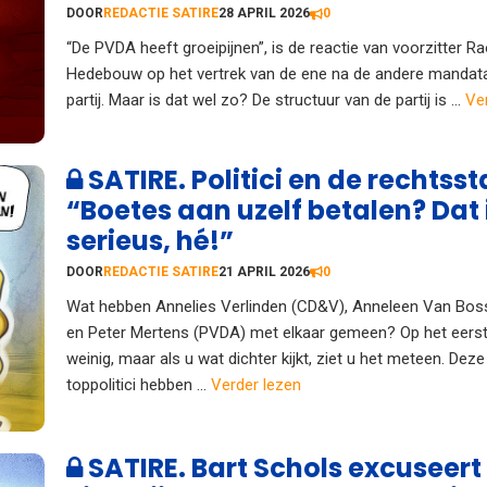
DOOR
REDACTIE SATIRE
28 APRIL 2026
0
“De PVDA heeft groeipijnen”, is de reactie van voorzitter Ra
Hedebouw op het vertrek van de ene na de andere mandatar
partij. Maar is dat wel zo? De structuur van de partij is ...
Ve
SATIRE. Politici en de rechtsst
“Boetes aan uzelf betalen? Dat i
serieus, hé!”
DOOR
REDACTIE SATIRE
21 APRIL 2026
0
Wat hebben Annelies Verlinden (CD&V), Anneleen Van Bos
en Peter Mertens (PVDA) met elkaar gemeen? Op het eerst
weinig, maar als u wat dichter kijkt, ziet u het meteen. Deze
toppolitici hebben ...
Verder lezen
SATIRE. Bart Schols excuseert