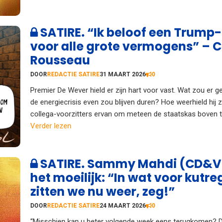
SATIRE. “Ik beloof een Trump
voor alle grote vermogens” – 
Rousseau
DOOR
REDACTIE SATIRE
31 MAART 2026
0
Premier De Wever hield er zijn hart voor vast. Wat zou er g
de energiecrisis even zou blijven duren? Hoe weerhield hij z
collega-voorzitters ervan om meteen de staatskas boven te 
Verder lezen
SATIRE. Sammy Mahdi (CD&V)
het moeilijk: “In wat voor kutre
zitten we nu weer, zeg!”
DOOR
REDACTIE SATIRE
24 MAART 2026
0
“Misschien kan u beter volgende week eens terugkomen? D