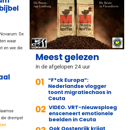
rum
bijbel
 Novarum. De
eten waar
t en wie die
Meest gelezen
In de afgelopen 24 uur
aal
01
“F*ck Europa”:
Nederlandse vlogger
toont migratiechaos in
Ceuta
02
VIDEO. VRT-nieuwsploeg
 Vlaamse
ensceneert emotionele
t die drempel
beelden in Ceuta
ezen
Ook Oostenrijk krijgt