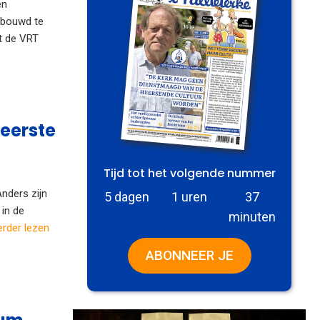
en
ebouwd te
st de VRT
 eerste
Tijd tot het volgende nummer
Anders zijn
5 dagen
1 uren
37
 in de
minuten
rder lezen
ABONNEER JE