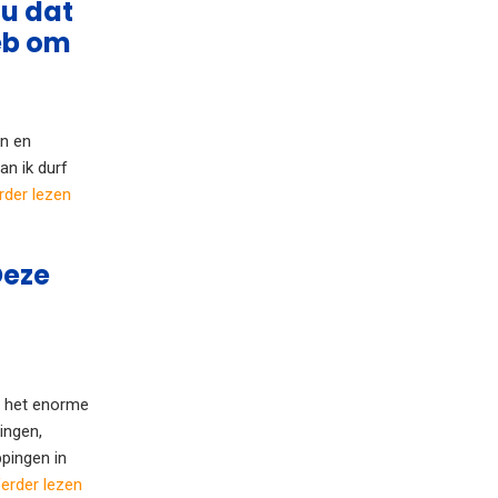
 u dat
heb om
en en
an ik durf
rder lezen
Deze
s het enorme
ingen,
pingen in
erder lezen