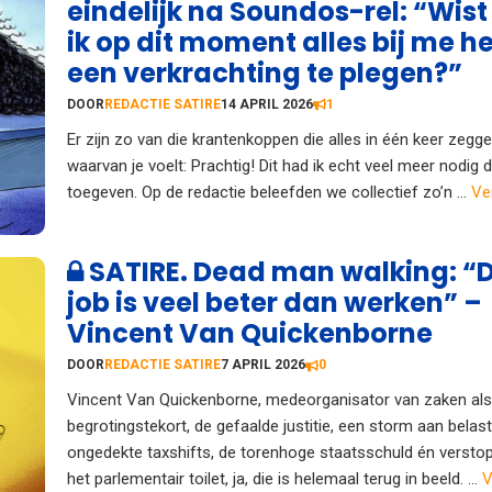
eindelijk na Soundos-rel: “Wist
ik op dit moment alles bij me 
een verkrachting te plegen?”
DOOR
REDACTIE SATIRE
14 APRIL 2026
1
Er zijn zo van die krantenkoppen die alles in één keer zegg
waarvan je voelt: Prachtig! Dit had ik echt veel meer nodig d
toegeven. Op de redactie beleefden we collectief zo’n ...
Ve
SATIRE. Dead man walking: “
job is veel beter dan werken” –
Vincent Van Quickenborne
DOOR
REDACTIE SATIRE
7 APRIL 2026
0
Vincent Van Quickenborne, medeorganisator van zaken al
begrotingstekort, de gefaalde justitie, een storm aan belast
ongedekte taxshifts, de torenhoge staatsschuld én verstop
het parlementair toilet, ja, die is helemaal terug in beeld. ...
V