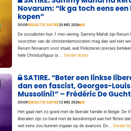
SATIRE. Sammy Mahdi na Re
Novarum: “Ik ga toch eens een 
kopen”
DOOR
REDACTIE SATIRE
20 MEI 2026
0
De socialisten hun 1 mei-viering. Sammy Mahdi zijn Rerum
voorzitter van de christendemocraten mag dan wel niet w
Rerum Novarum voor staat, wat Pinksteren precies beteken
hele Christusfiguur is. ...
Verder lezen
SATIRE. “Beter een linkse liber
dan een fascist, Georges-Louis
Mussolini!” – Frédéric De Gucht
DOOR
REDACTIE SATIRE
12 MEI 2026
0
Het gaat niet zo goed met de liberale familie in België. De
liberalen zijn zo hard met de kiesdrempel aan het flirten da
wel eens zou kunnen ingaan op de avances. En ...
Verder l