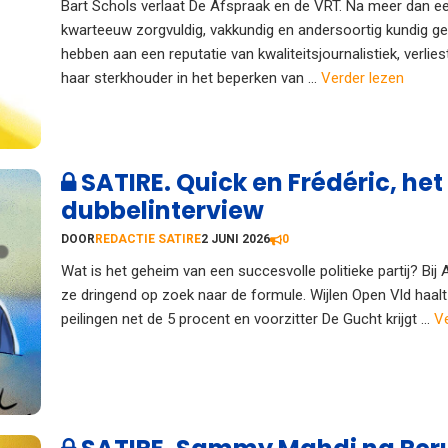
Bart Schols verlaat De Afspraak en de VRT. Na meer dan e
kwarteeuw zorgvuldig, vakkundig en andersoortig kundig g
hebben aan een reputatie van kwaliteitsjournalistiek, verlie
haar sterkhouder in het beperken van ...
Verder lezen
SATIRE. Quick en Frédéric, het
dubbelinterview
DOOR
REDACTIE SATIRE
2 JUNI 2026
0
Wat is het geheim van een succesvolle politieke partij? Bij 
ze dringend op zoek naar de formule. Wijlen Open Vld haalt
peilingen net de 5 procent en voorzitter De Gucht krijgt ...
Ve