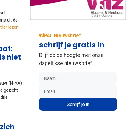
oul
is uit de
rder lezen
PAL Nieuwsbrief
schrijf je gratis in
aat:
Blijf op de hoogte met onze
s niet
dagelijkse nieuwsbrief
suyt (N-VA)
e gezicht
 drie
 zich