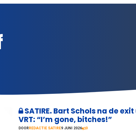
f
SATIRE. Bart Schols na de exit 
VRT: “I’m gone, bitches!”
DOOR
REDACTIE SATIRE
9 JUNI 2026
0