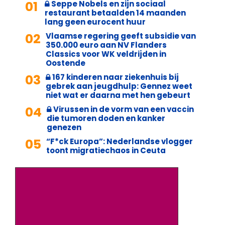
01
Seppe Nobels en zijn sociaal
restaurant betaalden 14 maanden
lang geen eurocent huur
02
Vlaamse regering geeft subsidie van
350.000 euro aan NV Flanders
Classics voor WK veldrijden in
Oostende
03
167 kinderen naar ziekenhuis bij
gebrek aan jeugdhulp: Gennez weet
niet wat er daarna met hen gebeurt
04
Virussen in de vorm van een vaccin
die tumoren doden en kanker
genezen
05
“F*ck Europa”: Nederlandse vlogger
toont migratiechaos in Ceuta