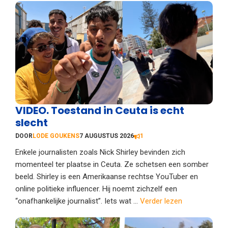
VIDEO. Toestand in Ceuta is echt
slecht
DOOR
LODE GOUKENS
7 AUGUSTUS 2026
1
Enkele journalisten zoals Nick Shirley bevinden zich
momenteel ter plaatse in Ceuta. Ze schetsen een somber
beeld. Shirley is een Amerikaanse rechtse YouTuber en
online politieke influencer. Hij noemt zichzelf een
“onafhankelijke journalist”. Iets wat ...
Verder lezen