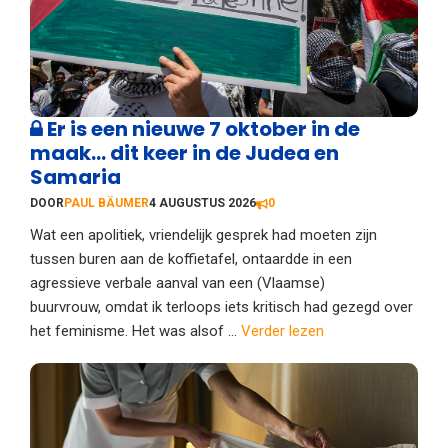
Er is een nieuwe 7 oktober in de
maak… dit keer in de Judea en
Samaria
DOOR
PAUL BÄUMER
4 AUGUSTUS 2026
0
Wat een apolitiek, vriendelijk gesprek had moeten zijn
tussen buren aan de koffietafel, ontaardde in een
agressieve verbale aanval van een (Vlaamse)
buurvrouw, omdat ik terloops iets kritisch had gezegd over
het feminisme. Het was alsof ...
Verder lezen