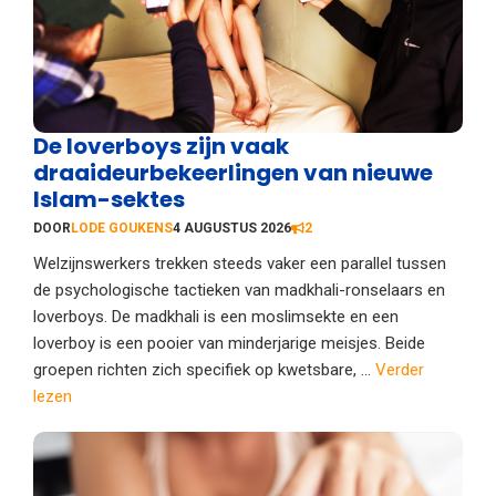
De loverboys zijn vaak
draaideurbekeerlingen van nieuwe
Islam-sektes
DOOR
LODE GOUKENS
4 AUGUSTUS 2026
2
Welzijnswerkers trekken steeds vaker een parallel tussen
de psychologische tactieken van madkhali-ronselaars en
loverboys. De madkhali is een moslimsekte en een
loverboy is een pooier van minderjarige meisjes. Beide
groepen richten zich specifiek op kwetsbare, ...
Verder
lezen