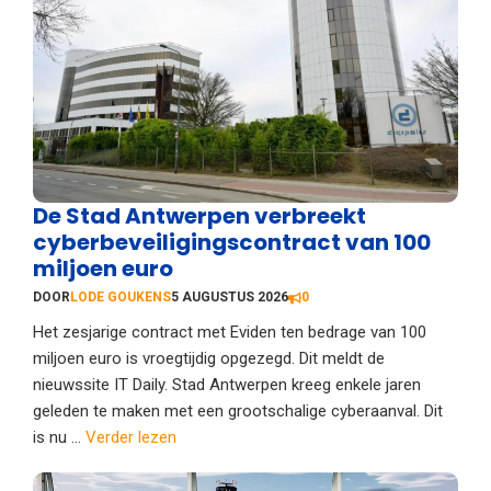
De Stad Antwerpen verbreekt
cyberbeveiligingscontract van 100
miljoen euro
DOOR
LODE GOUKENS
5 AUGUSTUS 2026
0
Het zesjarige contract met Eviden ten bedrage van 100
miljoen euro is vroegtijdig opgezegd. Dit meldt de
nieuwssite IT Daily. Stad Antwerpen kreeg enkele jaren
geleden te maken met een grootschalige cyberaanval. Dit
is nu ...
Verder lezen