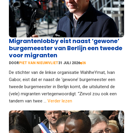
Migrantenlobby eist naast ‘gewone’
burgemeester van Berlijn een tweede
voor migranten
DOOR
PIET VAN NIEUWVLIET
31 JULI 2026
6
De stichter van de linkse organisatie WahlheYmat, Ivan
Gabor, eist dat er naast de ‘gewone’ burgemeester een
tweede burgemeester in Berlijn komt, die uitsluitend de
(vele) migranten vertegenwoordigt. “Zinvol zou ook een
tandem van twee ...
Verder lezen