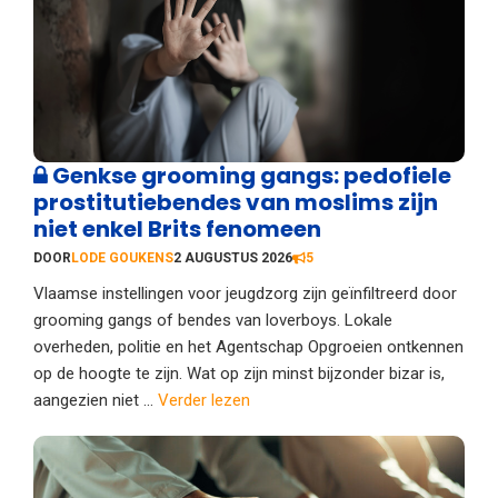
Genkse grooming gangs: pedofiele
prostitutiebendes van moslims zijn
niet enkel Brits fenomeen
DOOR
LODE GOUKENS
2 AUGUSTUS 2026
5
Vlaamse instellingen voor jeugdzorg zijn geïnfiltreerd door
grooming gangs of bendes van loverboys. Lokale
overheden, politie en het Agentschap Opgroeien ontkennen
op de hoogte te zijn. Wat op zijn minst bijzonder bizar is,
aangezien niet ...
Verder lezen