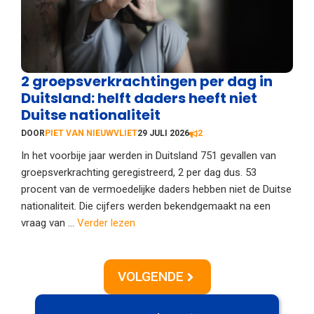
2 groepsverkrachtingen per dag in
Duitsland: helft daders heeft niet
Duitse nationaliteit
DOOR
PIET VAN NIEUWVLIET
29 JULI 2026
2
In het voorbije jaar werden in Duitsland 751 gevallen van
groepsverkrachting geregistreerd, 2 per dag dus. 53
procent van de vermoedelijke daders hebben niet de Duitse
nationaliteit. Die cijfers werden bekendgemaakt na een
vraag van ...
Verder lezen
VOLGENDE