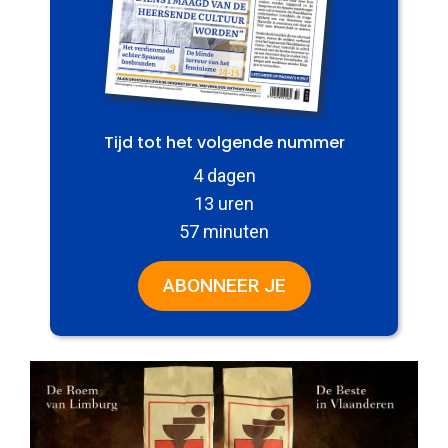
Tijd tot het volgende nummer
4 dagen
13 uren
57 minuten
ABONNEER JE