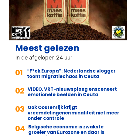
Meest gelezen
In de afgelopen 24 uur
01
“F*ck Europa”: Nederlandse vlogger
toont migratiechaos in Ceuta
02
VIDEO. VRT-nieuwsploeg ensceneert
emotionele beelden in Ceuta
03
Ook Oostenrijk krijgt
vreemdelingencriminaliteit niet meer
onder controle
04
Belgische economie is zwakste
groeier van Eurozone en daar is