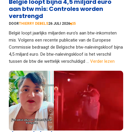
België loopt bijna 4,5 miljard euro
aan btw mis: Controles worden
verstrengd
DOOR
THIERRY DEBELS
26 JULI 2026
5
België loopt jaarlijks miljarden euro’s aan btw-inkomsten
mis. Volgens een recente publicatie van de Europese
Commissie bedraagt de Belgische btw-nalevingskloof bijna
4,5 miljard euro. De btw-nalevingskloof is het verschil
tussen de btw die wettelijk verschuldigd ...
Verder lezen