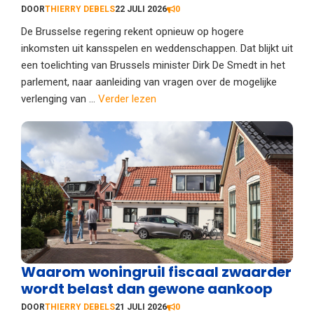
DOOR
THIERRY DEBELS
22 JULI 2026
0
De Brusselse regering rekent opnieuw op hogere
inkomsten uit kansspelen en weddenschappen. Dat blijkt uit
een toelichting van Brussels minister Dirk De Smedt in het
parlement, naar aanleiding van vragen over de mogelijke
verlenging van ...
Verder lezen
Waarom woningruil fiscaal zwaarder
wordt belast dan gewone aankoop
DOOR
THIERRY DEBELS
21 JULI 2026
0