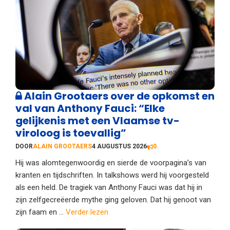
Alain Grootaers over de opkomst en
val van Anthony Fauci: “Elke
gelijkenis met een Vlaamse tv-
viroloog is toevallig”
DOOR
ALAIN GROOTAERS
4 AUGUSTUS 2026
0
Hij was alomtegenwoordig en sierde de voorpagina’s van
kranten en tijdschriften. In talkshows werd hij voorgesteld
als een held. De tragiek van Anthony Fauci was dat hij in
zijn zelfgecreëerde mythe ging geloven. Dat hij genoot van
zijn faam en ...
Verder lezen