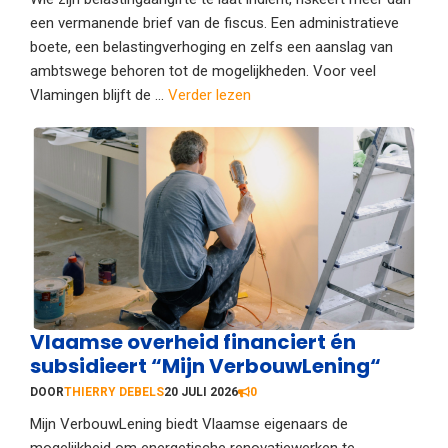
een vermanende brief van de fiscus. Een administratieve
boete, een belastingverhoging en zelfs een aanslag van
ambtswege behoren tot de mogelijkheden. Voor veel
Vlamingen blijft de ...
Verder lezen
Vlaamse overheid financiert én
subsidieert “Mijn VerbouwLening“
DOOR
THIERRY DEBELS
20 JULI 2026
0
Mijn VerbouwLening biedt Vlaamse eigenaars de
mogelijkheid om energetische renovatiewerken te