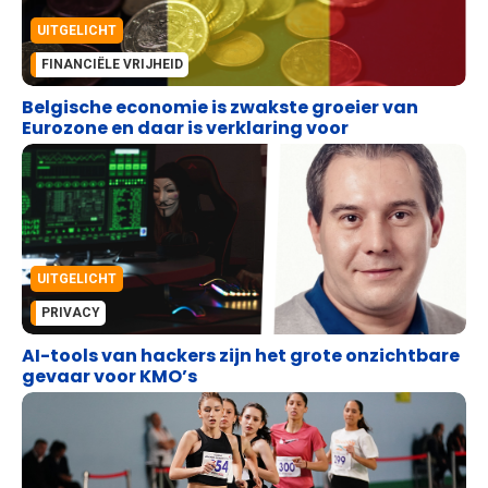
UITGELICHT
FINANCIËLE VRIJHEID
Belgische economie is zwakste groeier van
Eurozone en daar is verklaring voor
UITGELICHT
PRIVACY
AI-tools van hackers zijn het grote onzichtbare
gevaar voor KMO’s