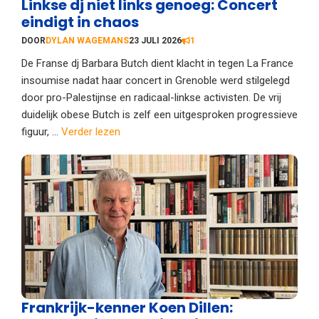
Linkse dj niet links genoeg: Concert
eindigt in chaos
DOOR
DYLAN WAGEMANS
23 JULI 2026
1
De Franse dj Barbara Butch dient klacht in tegen La France
insoumise nadat haar concert in Grenoble werd stilgelegd
door pro-Palestijnse en radicaal-linkse activisten. De vrij
duidelijk obese Butch is zelf een uitgesproken progressieve
figuur, ...
Verder lezen
Frankrijk-kenner Koen Dillen: