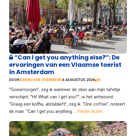
“Can I get you anything else?”: De
ervaringen van een Vlaamse toerist
in Amsterdam
DOOR
KARIM VAN OVERMEIRE
4 AUGUSTUS 2026
0
“Goeiemorgen”, zeg ik wanneer de ober aan mijn tafeltje
verschijnt. “Hi! What can I get you?”, is het antwoord.
“Graag een koffie, alstublieft”, zeg ik. “One coffee”, noteert
de man. “Can I get you anything ...
Verder lezen