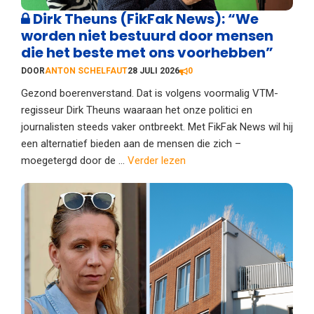
Dirk Theuns (FikFak News): “We
worden niet bestuurd door mensen
die het beste met ons voorhebben”
DOOR
ANTON SCHELFAUT
28 JULI 2026
0
Gezond boerenverstand. Dat is volgens voormalig VTM-
regisseur Dirk Theuns waaraan het onze politici en
journalisten steeds vaker ontbreekt. Met FikFak News wil hij
een alternatief bieden aan de mensen die zich –
moegetergd door de ...
Verder lezen