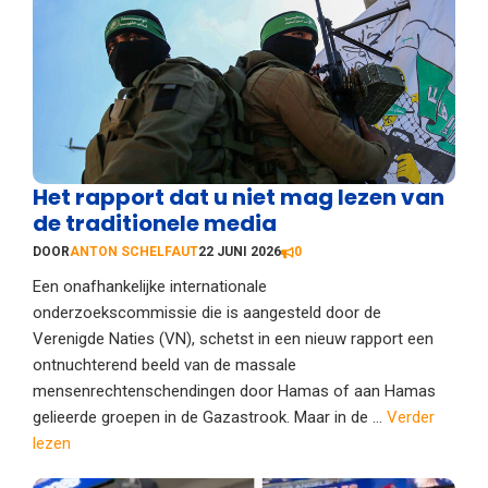
Het rapport dat u niet mag lezen van
de traditionele media
DOOR
ANTON SCHELFAUT
22 JUNI 2026
0
Een onafhankelijke internationale
onderzoekscommissie die is aangesteld door de
Verenigde Naties (VN), schetst in een nieuw rapport een
ontnuchterend beeld van de massale
mensenrechtenschendingen door Hamas of aan Hamas
gelieerde groepen in de Gazastrook. Maar in de ...
Verder
lezen