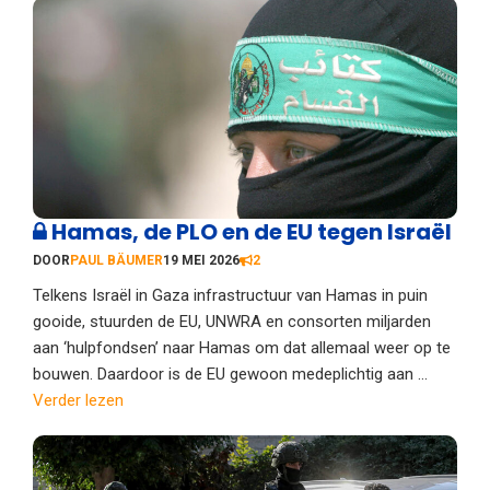
Hamas, de PLO en de EU tegen Israël
DOOR
PAUL BÄUMER
19 MEI 2026
2
Telkens Israël in Gaza infrastructuur van Hamas in puin
gooide, stuurden de EU, UNWRA en consorten miljarden
aan ‘hulpfondsen’ naar Hamas om dat allemaal weer op te
bouwen. Daardoor is de EU gewoon medeplichtig aan ...
Verder lezen