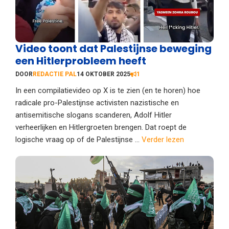
Video toont dat Palestijnse beweging
een Hitlerprobleem heeft
DOOR
REDACTIE PAL
14 OKTOBER 2025
1
In een compilatievideo op X is te zien (en te horen) hoe
radicale pro-Palestijnse activisten nazistische en
antisemitische slogans scanderen, Adolf Hitler
verheerlijken en Hitlergroeten brengen. Dat roept de
logische vraag op of de Palestijnse ...
Verder lezen