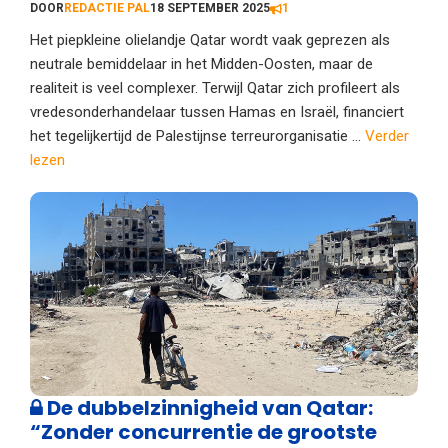
DOOR
REDACTIE PAL
18 SEPTEMBER 2025
1
Het piepkleine olielandje Qatar wordt vaak geprezen als
neutrale bemiddelaar in het Midden-Oosten, maar de
realiteit is veel complexer. Terwijl Qatar zich profileert als
vredesonderhandelaar tussen Hamas en Israël, financiert
het tegelijkertijd de Palestijnse terreurorganisatie ...
Verder
lezen
De dubbelzinnigheid van Qatar:
“Zonder concurrentie de grootste