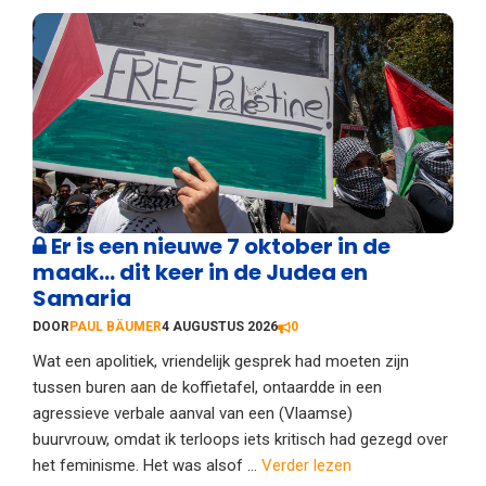
Er is een nieuwe 7 oktober in de
maak… dit keer in de Judea en
Samaria
DOOR
PAUL BÄUMER
4 AUGUSTUS 2026
0
Wat een apolitiek, vriendelijk gesprek had moeten zijn
tussen buren aan de koffietafel, ontaardde in een
agressieve verbale aanval van een (Vlaamse)
buurvrouw, omdat ik terloops iets kritisch had gezegd over
het feminisme. Het was alsof ...
Verder lezen