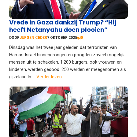
Vrede in Gaza dankzij Trump? “Hij
heeft Netanyahu doen plooien”
DOOR
JURGEN CEDER
7 OKTOBER 2025
0
Dinsdag was het twee jaar geleden dat terroristen van
Hamas Israël binnendrongen en poogden zoveel mogelijk
mensen uit te schakelen. 1.200 burgers, ook vrouwen en
kinderen, werden gedood. 250 werden er meegenomen als
gijzelaar. In ...
Verder lezen