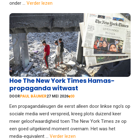
onder ...
Verder lezen
Hoe The New York Times Hamas-
propaganda witwast
DOOR
PAUL BÄUMER
27 MEI 2026
0
Een propagandaleugen die eerst alleen door linkse ngo’s op
sociale media werd verspreid, kreeg plots duizend keer
meer geloofwaardigheid toen The New York Times ze op
een goed uitgekiend moment overnam. Het was het
media-equivalent ...
Verder lezen