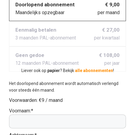
Doorlopend abonnement
€ 9,00
Maandelijks opzegbaar
per maand
Eenmalig betalen
€ 27,00
3 maanden PAL-abonnement
per kwartaal
Geen gedoe
€ 108,00
12 maanden PAL-abonnement
per jaar
Liever ook op
papier
? Bekijk
alle abonnementen
!
Het doorlopend abonnement wordt automatisch verlengd
voor steeds één maand.
Voorwaarden:
€9 / maand
Voornaam:*