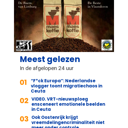
Meest gelezen
In de afgelopen 24 uur
01
“F*ck Europa”: Nederlandse
vlogger toont migratiechaos in
Ceuta
02
VIDEO. VRT-nieuwsploeg
ensceneert emotionele beelden
in Ceuta
03
Ook Oostenrijk krijgt
vreemdelingencriminaliteit niet
meer onder controle