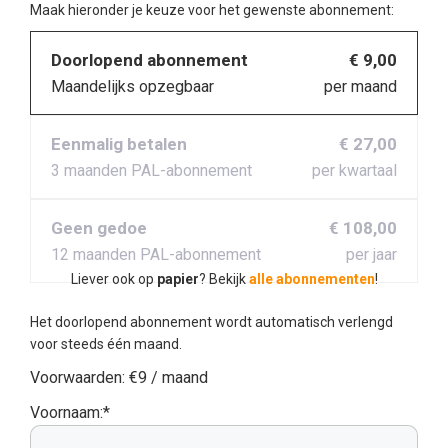
Maak hieronder je keuze voor het gewenste abonnement:
Doorlopend abonnement
€ 9,00
Maandelijks opzegbaar
per maand
Eenmalig betalen
€ 27,00
3 maanden PAL-abonnement
per kwartaal
Geen gedoe
€ 108,00
12 maanden PAL-abonnement
per jaar
Liever ook op
papier
? Bekijk
alle abonnementen
!
Het doorlopend abonnement wordt automatisch verlengd
voor steeds één maand.
Voorwaarden:
€9 / maand
Voornaam:*