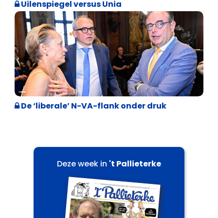
Uilenspiegel versus Unia
Binnenland politiek
De ‘liberale’ N-VA-flank onder druk
Deze week in
't Pallieterke