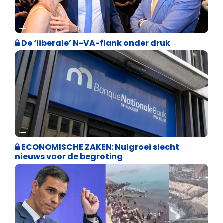
Binnenland politiek
De ‘liberale’ N-VA-flank onder druk
Binnenland politiek
ECONOMISCHE ZAKEN: Nulgroei slecht
nieuws voor de begroting