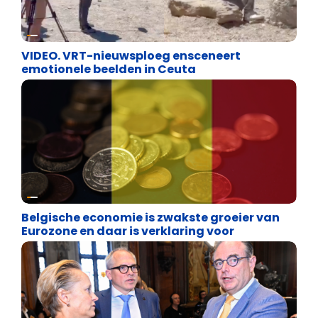
Cultuuroorlog
VIDEO. VRT-nieuwsploeg ensceneert
emotionele beelden in Ceuta
Binnenland politiek
Belgische economie is zwakste groeier van
Eurozone en daar is verklaring voor