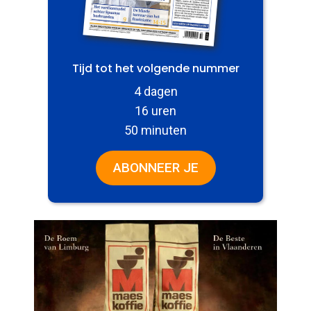
Tijd tot het volgende nummer
4 dagen
16 uren
50 minuten
ABONNEER JE