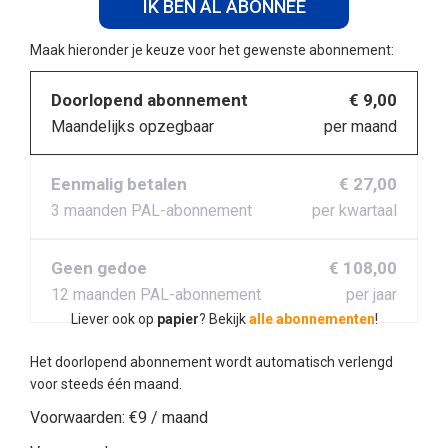
IK BEN AL ABONNEE
Maak hieronder je keuze voor het gewenste abonnement:
Doorlopend abonnement
€ 9,00
Maandelijks opzegbaar
per maand
Eenmalig betalen
€ 27,00
3 maanden PAL-abonnement
per kwartaal
Geen gedoe
€ 108,00
12 maanden PAL-abonnement
per jaar
Liever ook op
papier
? Bekijk
alle abonnementen
!
Het doorlopend abonnement wordt automatisch verlengd
voor steeds één maand.
Voorwaarden:
€9 / maand