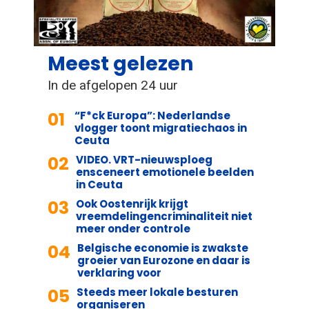
Meest gelezen
In de afgelopen 24 uur
01
“F*ck Europa”: Nederlandse
vlogger toont migratiechaos in
Ceuta
02
VIDEO. VRT-nieuwsploeg
ensceneert emotionele beelden
in Ceuta
03
Ook Oostenrijk krijgt
vreemdelingencriminaliteit niet
meer onder controle
04
Belgische economie is zwakste
groeier van Eurozone en daar is
verklaring voor
05
Steeds meer lokale besturen
organiseren