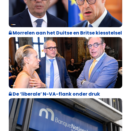
Internationale politiek
Morrelen aan het Duitse en Britse kiesstelsel
Binnenland politiek
De ‘liberale’ N-VA-flank onder druk