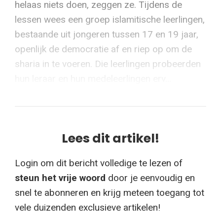
helaas niets doen, zeggen ze. Tijdens de
lessen wees een groep islamitische leerlingen,
bestaande uit jongeren tussen 17 en 19 jaar,
openlijk de democratie af en riep op om de
sharia in te voeren. Die leerlingen probeerden
hun leraar en hun medeleerlingen erv...
Lees dit artikel!
Login om dit bericht volledige te lezen of
steun het vrije woord
door je eenvoudig en
snel te abonneren en krijg meteen toegang tot
vele duizenden exclusieve artikelen!