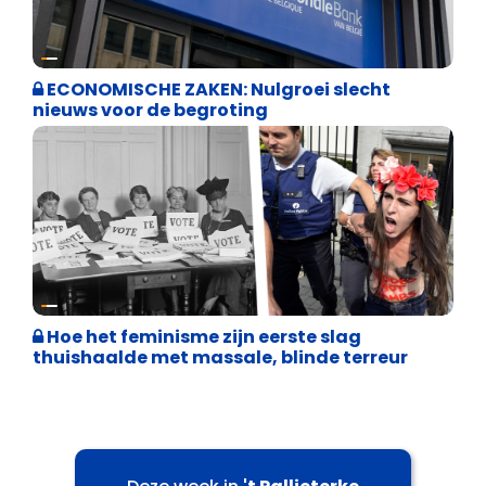
Binnenland politiek
ECONOMISCHE ZAKEN: Nulgroei slecht
nieuws voor de begroting
Cultuuroorlog
Hoe het feminisme zijn eerste slag
thuishaalde met massale, blinde terreur