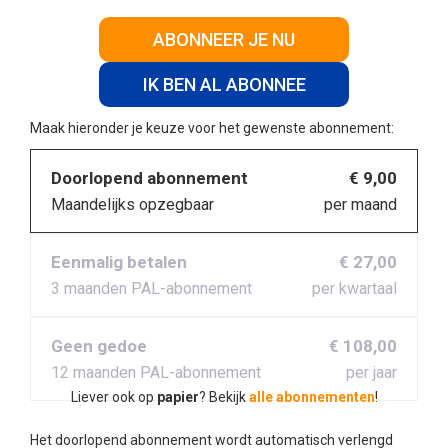
ABONNEER JE NU
IK BEN AL ABONNEE
Maak hieronder je keuze voor het gewenste abonnement:
Doorlopend abonnement
€ 9,00
Maandelijks opzegbaar
per maand
Eenmalig betalen
€ 27,00
3 maanden PAL-abonnement
per kwartaal
Geen gedoe
€ 108,00
12 maanden PAL-abonnement
per jaar
Liever ook op
papier
? Bekijk
alle abonnementen
!
Het doorlopend abonnement wordt automatisch verlengd