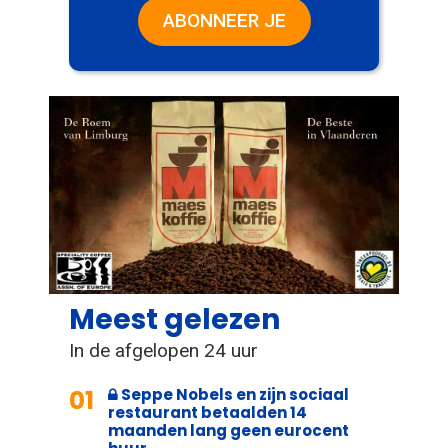
ABONNEER JE
Meest gelezen
In de afgelopen 24 uur
01
Seppe Nobels en zijn sociaal
restaurant betaalden 14
maanden lang geen eurocent