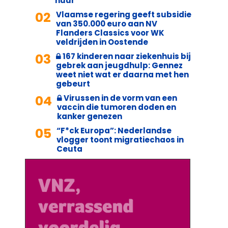
huur
02
Vlaamse regering geeft subsidie
van 350.000 euro aan NV
Flanders Classics voor WK
veldrijden in Oostende
03
167 kinderen naar ziekenhuis bij
gebrek aan jeugdhulp: Gennez
weet niet wat er daarna met hen
gebeurt
04
Virussen in de vorm van een
vaccin die tumoren doden en
kanker genezen
05
“F*ck Europa”: Nederlandse
vlogger toont migratiechaos in
Ceuta