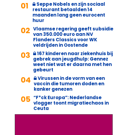
01
Seppe Nobels en zijn sociaal
restaurant betaalden 14
maanden lang geen eurocent
huur
02
Vlaamse regering geeft subsidie
van 350.000 euro aan NV
Flanders Classics voor WK
veldrijden in Oostende
03
167 kinderen naar ziekenhuis bij
gebrek aan jeugdhulp: Gennez
weet niet wat er daarna met hen
gebeurt
04
Virussen in de vorm van een
vaccin die tumoren doden en
kanker genezen
05
“F*ck Europa”: Nederlandse
vlogger toont migratiechaos in
Ceuta