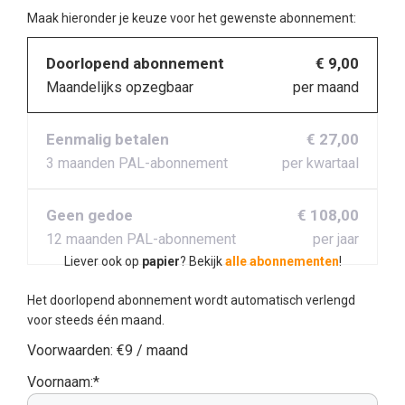
Maak hieronder je keuze voor het gewenste abonnement:
Doorlopend abonnement
€ 9,00
Maandelijks opzegbaar
per maand
Eenmalig betalen
€ 27,00
3 maanden PAL-abonnement
per kwartaal
Geen gedoe
€ 108,00
12 maanden PAL-abonnement
per jaar
Liever ook op
papier
? Bekijk
alle abonnementen
!
Het doorlopend abonnement wordt automatisch verlengd
voor steeds één maand.
Voorwaarden:
€9 / maand
Voornaam:*