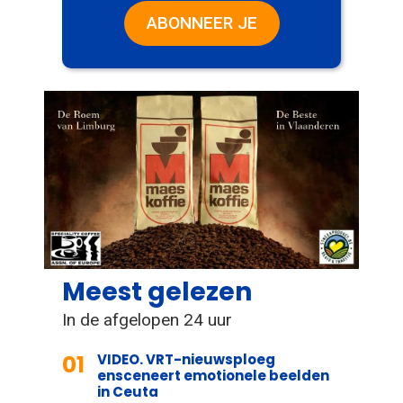
ABONNEER JE
Meest gelezen
In de afgelopen 24 uur
01
VIDEO. VRT-nieuwsploeg
ensceneert emotionele beelden
in Ceuta