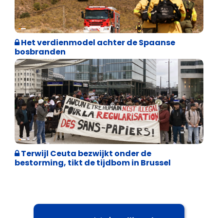
Internationale politiek
Het verdienmodel achter de Spaanse
bosbranden
Asiel en Migratie
Terwijl Ceuta bezwijkt onder de
bestorming, tikt de tijdbom in Brussel