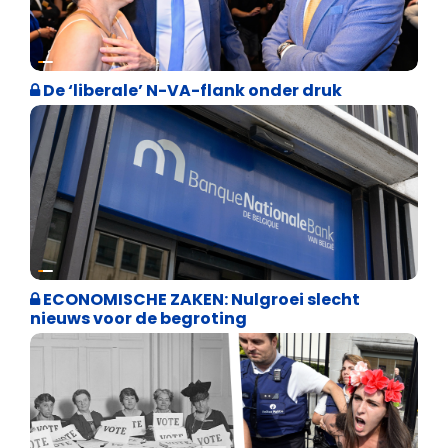
Binnenland politiek
De ‘liberale’ N-VA-flank onder druk
Binnenland politiek
ECONOMISCHE ZAKEN: Nulgroei slecht
nieuws voor de begroting