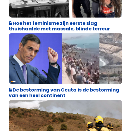
Cultuuroorlog
Hoe het feminisme zijn eerste slag
thuishaalde met massale, blinde terreur
Asiel en Migratie
De bestorming van Ceuta is de bestorming
van een heel continent