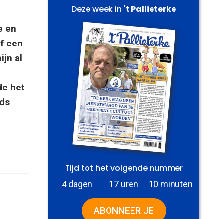
Deze week in
't Pallieterke
e en
f een
ijn al
de het
nds
Tijd tot het volgende nummer
4 dagen
17 uren
10 minuten
ABONNEER JE