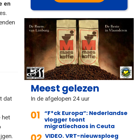
e en
es.
zenden
Meest gelezen
In de afgelopen 24 uur
t dat
01
“F*ck Europa”: Nederlandse
 het
vlogger toont
migratiechaos in Ceuta
o
02
VIDEO. VRT-nieuwsploeg
jgen.