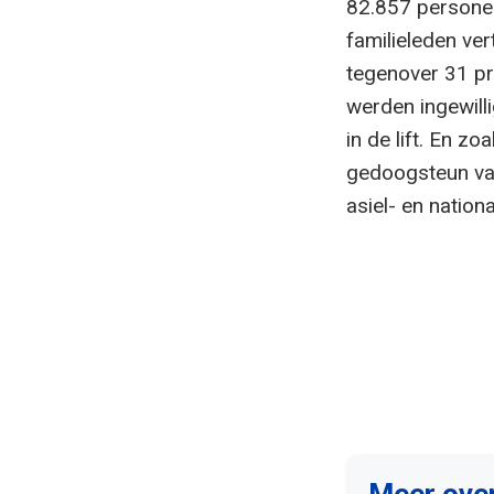
82.857 personen
familieleden ver
tegenover 31 pr
werden ingewilli
in de lift. En z
gedoogsteun v
asiel- en nation