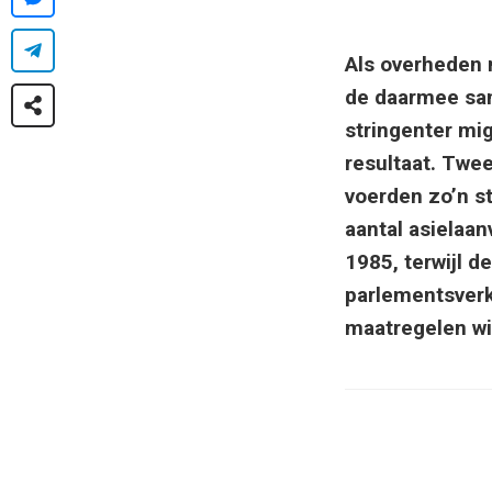
Als overheden n
de daarmee sa
stringenter mig
resultaat. Twe
voerden zo’n st
aantal asielaan
1985, terwijl 
parlementsver
maatregelen w