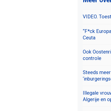
Meer over
VIDEO. Toest
“F*ck Europa
Ceuta
Ook Oostenri
controle
Steeds meer 
‘inburgering
Illegale vrou
Algerije en 