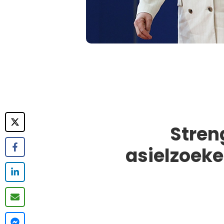
Stren
asielzoek