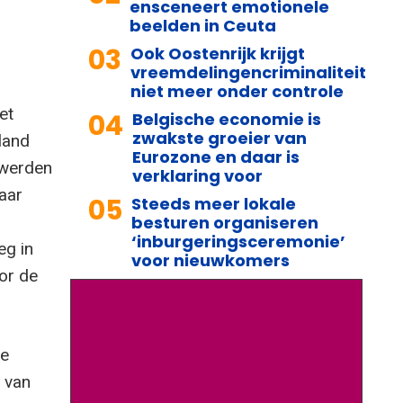
ensceneert emotionele
beelden in Ceuta
03
Ook Oostenrijk krijgt
vreemdelingencriminaliteit
niet meer onder controle
et
04
Belgische economie is
zwakste groeier van
 land
Eurozone en daar is
 werden
verklaring voor
aar
05
Steeds meer lokale
besturen organiseren
‘inburgeringsceremonie’
eg in
voor nieuwkomers
or de
le
 van