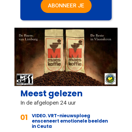
ABONNEER JE
Meest gelezen
In de afgelopen 24 uur
01
VIDEO. VRT-nieuwsploeg
ensceneert emotionele beelden
in Ceuta