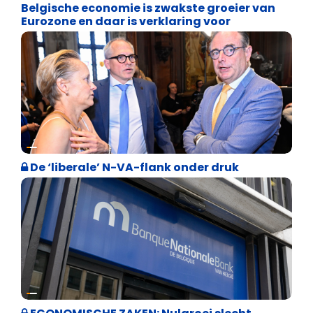
Belgische economie is zwakste groeier van
Eurozone en daar is verklaring voor
Binnenland politiek
De ‘liberale’ N-VA-flank onder druk
Binnenland politiek