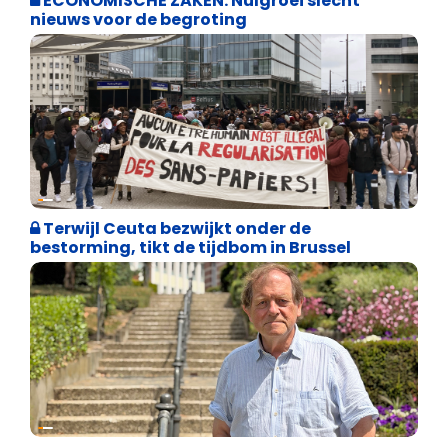
ECONOMISCHE ZAKEN: Nulgroei slecht
nieuws voor de begroting
Asiel en Migratie
Terwijl Ceuta bezwijkt onder de
bestorming, tikt de tijdbom in Brussel
Weekblad 't Pallieterke