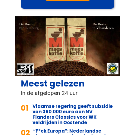
Meest gelezen
In de afgelopen 24 uur
01
Vlaamse regering geeft subsidie
van 350.000 euro aan NV
Flanders Classics voor WK
veldrijden in Oostende
02
“F*ck Europa”: Nederlandse