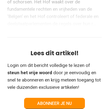
of schorsen. Het Hof waakt over de
fundamentele rechten en vrijheden van de
‘Belgen’ en het Hof controleert of federale en
deelstaatparlementen de regels over hun r...
Lees dit artikel!
Login om dit bericht volledige te lezen of
steun het vrije woord
door je eenvoudig en
snel te abonneren en krijg meteen toegang tot
vele duizenden exclusieve artikelen!
ABONNEER JE NU