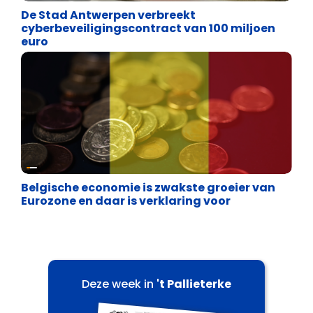
De Stad Antwerpen verbreekt
cyberbeveiligingscontract van 100 miljoen
euro
Binnenland politiek
Belgische economie is zwakste groeier van
Eurozone en daar is verklaring voor
Deze week in
't Pallieterke