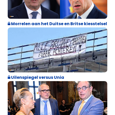
Internationale politiek
Morrelen aan het Duitse en Britse kiesstelsel
Cultuuroorlog
Uilenspiegel versus Unia