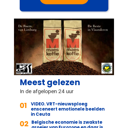
Meest gelezen
In de afgelopen 24 uur
01
VIDEO. VRT-nieuwsploeg
ensceneert emotionele beelden
in Ceuta
02
Belgische economie is zwakste
groeier van Eurozone en daar is