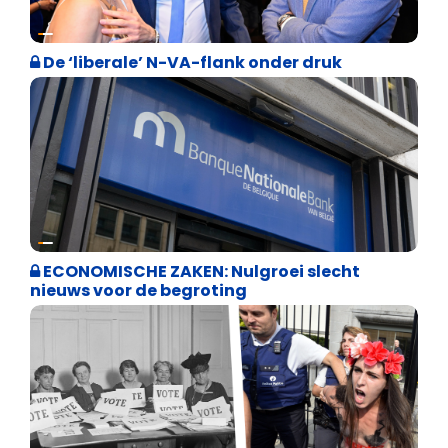
Binnenland politiek
De ‘liberale’ N-VA-flank onder druk
Binnenland politiek
ECONOMISCHE ZAKEN: Nulgroei slecht
nieuws voor de begroting