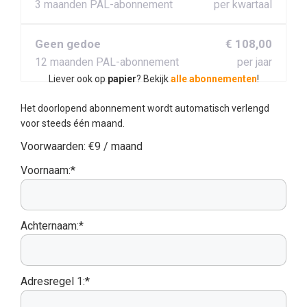
3 maanden PAL-abonnement
per kwartaal
Geen gedoe
€ 108,00
12 maanden PAL-abonnement
per jaar
Liever ook op
papier
? Bekijk
alle abonnementen
!
Het doorlopend abonnement wordt automatisch verlengd
voor steeds één maand.
Voorwaarden:
€9 / maand
Voornaam:*
Achternaam:*
Adresregel 1:*