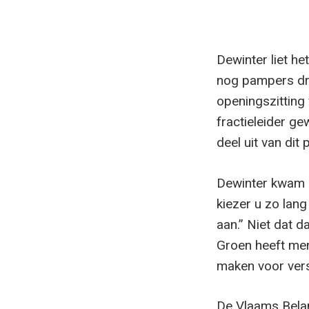
Dewinter liet he
nog pampers dro
openingszitting
fractieleider ge
deel uit van dit
Dewinter kwam o
kiezer u zo lang
aan.” Niet dat d
Groen heeft men
maken voor vers
De Vlaams Belan