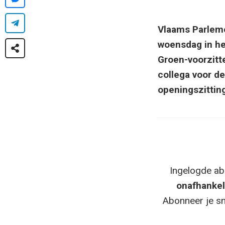
Vlaams Parleme
woensdag in he
Groen-voorzitt
collega voor d
openingszittin
Ingelogde ab
onafhankel
Abonneer je sn