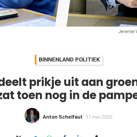
Jeremie V
BINNENLAND POLITIEK
eelt prikje uit aan groe
zat toen nog in de pamp
Anton Schelfaut
11 mei 2026