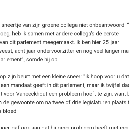
t sneertje van zijn groene collega niet onbeantwoord. 
eg, heb ik samen met andere collega’s de eerste
 van dit parlement meegemaakt. Ik ben hier 25 jaar
weest, acht jaar ondervoorzitter en nog veel langer ma
 parlement”, somde hij op.
p zijn beurt met een kleine sneer: “Ik hoop voor u da
 een mandaat geeft in dit parlement, maar ik twijfel da
at voor Vaneeckhout een probleem hoeft te zijn, want b
 de gewoonte om na twee of drie legislaturen plaats 
 bloed.
ger gaf ook aan dat hij geen probleem heeft met een