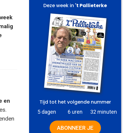
Deze week in
't Pallieterke
 week
malig
e
e en
Tijd tot het volgende nummer
es.
5 dagen
6 uren
32 minuten
zenden
ABONNEER JE