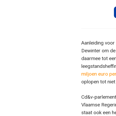
Aanleiding voor
Dewinter om de 
daarmee tot een
leegstandsheffi
miljoen euro per
oplopen tot nie
Cd&v-parlements
Vlaamse Regerin
staat ook een h