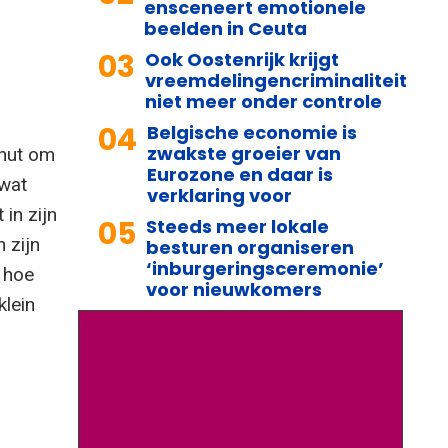
ensceneert emotionele
beelden in Ceuta
03
Ook Oostenrijk krijgt
vreemdelingencriminaliteit
niet meer onder controle
04
Belgische economie is
zwakste groeier van
enut om
Eurozone en daar is
 wat
verklaring voor
in zijn
05
Steeds meer lokale
 zijn
besturen organiseren
‘inburgeringsceremonie’
k hoe
voor nieuwkomers
klein