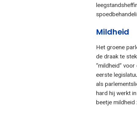
leegstandsheff
spoedbehandelin
Mildheid
Het groene parl
de draak te stek
“mildheid” voor 
eerste legislatu
als parlementsli
hard hij werkt i
beetje mildheid 