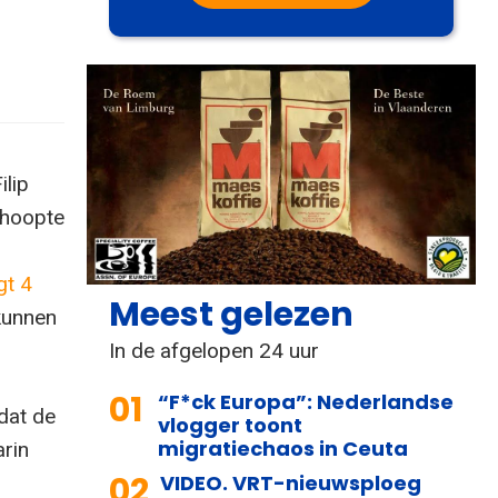
ilip
 hoopte
gt 4
Meest gelezen
kunnen
In de afgelopen 24 uur
01
“F*ck Europa”: Nederlandse
dat de
vlogger toont
migratiechaos in Ceuta
rin
02
VIDEO. VRT-nieuwsploeg