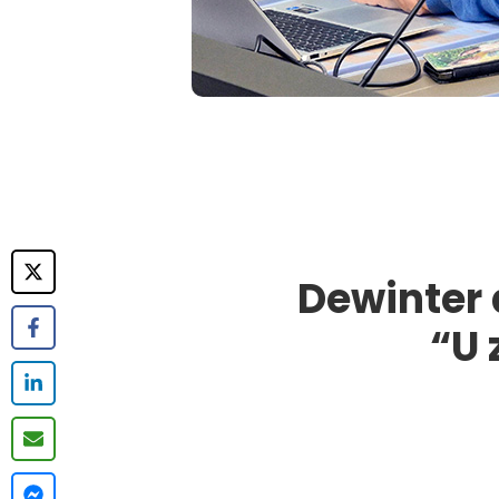
Dewinter d
“U 