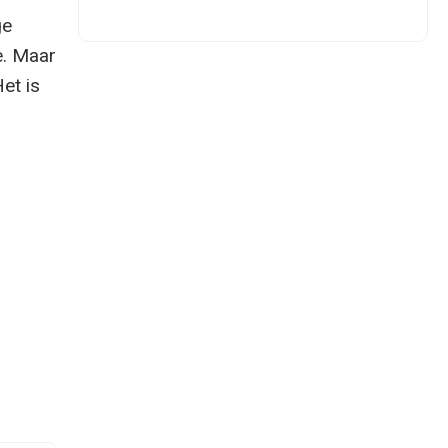
ge
ie. Maar
et is