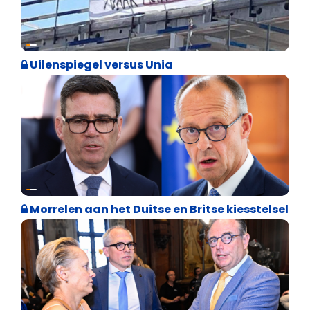
Cultuuroorlog
Uilenspiegel versus Unia
Internationale politiek
Morrelen aan het Duitse en Britse kiesstelsel