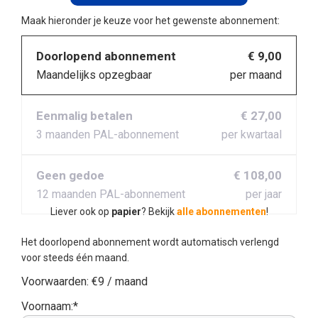
Maak hieronder je keuze voor het gewenste abonnement:
Doorlopend abonnement
€ 9,00
Maandelijks opzegbaar
per maand
Eenmalig betalen
€ 27,00
3 maanden PAL-abonnement
per kwartaal
Geen gedoe
€ 108,00
12 maanden PAL-abonnement
per jaar
Liever ook op
papier
? Bekijk
alle abonnementen
!
Het doorlopend abonnement wordt automatisch verlengd
voor steeds één maand.
Voorwaarden:
€9 / maand
Voornaam:*