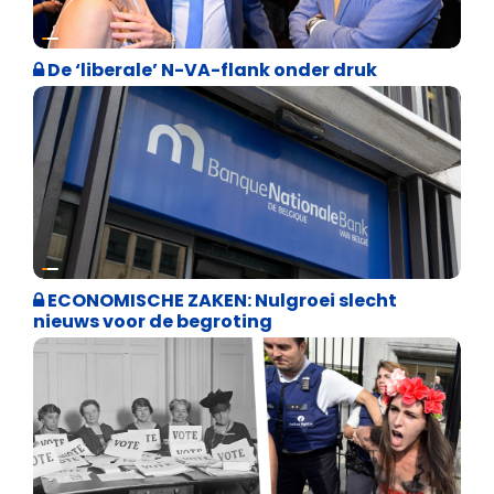
Binnenland politiek
De ‘liberale’ N-VA-flank onder druk
Binnenland politiek
ECONOMISCHE ZAKEN: Nulgroei slecht
nieuws voor de begroting