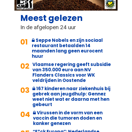
Meest gelezen
In de afgelopen 24 uur
01
Seppe Nobels en zijn sociaal
restaurant betaalden 14
maanden lang geen eurocent
huur
02
Vlaamse regering geeft subsidie
van 350.000 euro aan NV
Flanders Classics voor WK
veldrijden in Oostende
03
167 kinderen naar ziekenhuis bij
gebrek aan jeugdhulp: Gennez
weet niet wat er daarna met hen
gebeurt
04
Virussen in de vorm van een
vaccin die tumoren doden en
kanker genezen
“F*ck Europa”: Nederlandse