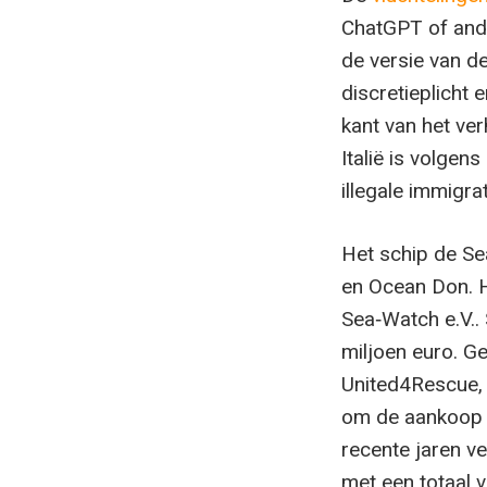
ChatGPT of ander
de versie van de
discretieplicht 
kant van het ve
Italië is volgen
illegale immigrat
Het schip de S
en Ocean Don. H
Sea‑Watch e.V..
miljoen euro. G
United4Rescue, e
om de aankoop t
recente jaren v
met een totaal 