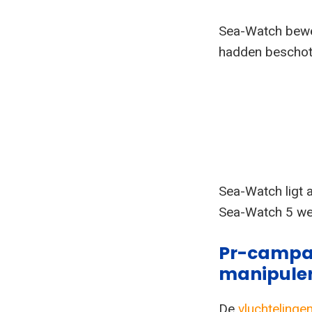
Sea-Watch bewe
hadden beschote
Sea-Watch ligt a
Sea-Watch 5 we
Pr-campag
manipule
De
vluchtelinge