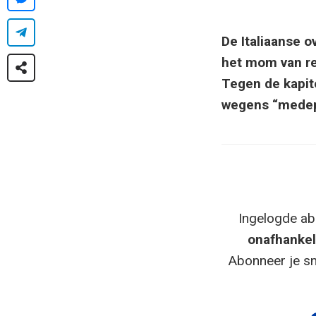
De Italiaanse 
het mom van re
Tegen de kapit
wegens “medepl
Ingelogde ab
onafhankel
Abonneer je sn