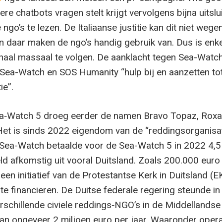
e chatbots vragen stelt krijgt vervolgens bijna uitslu
 ngo’s te lezen. De Italiaanse justitie kan dit niet wege
en daar maken de ngo’s handig gebruik van. Dus is enk
rhaal massaal te volgen. De aanklacht tegen Sea-Watch
s Sea-Watch en SOS Humanity “hulp bij en aanzetten to
ie”.
ea‑Watch 5 droeg eerder de namen Bravo Topaz, Rox
et is sinds 2022 eigendom van de “reddingsorganisat
 Sea-Watch betaalde voor de Sea-Watch 5 in 2022 4,5
eld afkomstig uit vooral Duitsland. Zoals 200.000 euro
en initiatief van de Protestantse Kerk in Duitsland (E
e financieren. De Duitse federale regering steunde in
erschillende civiele reddings‑NGO’s in de Middellands
van ongeveer 2 miljoen euro per jaar. Waaronder opera