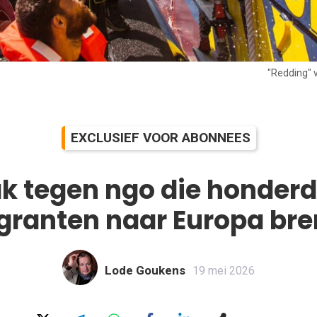
"Redding" v
EXCLUSIEF VOOR ABONNEES
k tegen ngo die honderde
granten naar Europa bre
Lode Goukens
19 mei 2026