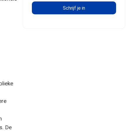
blieke
ere
n
s. De