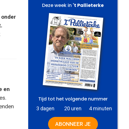
Deze week in
't Pallieterke
e onder
.
k
e en
es.
Tijd tot het volgende nummer
zenden
3 dagen
20 uren
4 minuten
ABONNEER JE