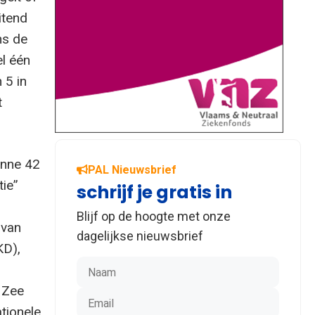
itend
ns de
el één
 5 in
t
anne 42
PAL Nieuwsbrief
ie”
schrijf je gratis in
Blijf op de hoogte met onze
 van
dagelijkse nieuwsbrief
KD),
e Zee
tionele