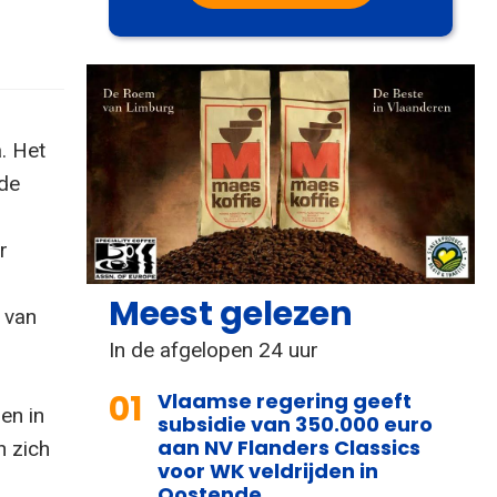
. Het
 de
r
Meest gelezen
n van
In de afgelopen 24 uur
01
Vlaamse regering geeft
en in
subsidie van 350.000 euro
aan NV Flanders Classics
n zich
voor WK veldrijden in
Oostende