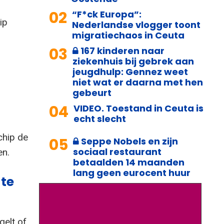
02
“F*ck Europa”:
ip
Nederlandse vlogger toont
migratiechaos in Ceuta
03
167 kinderen naar
ziekenhuis bij gebrek aan
jeugdhulp: Gennez weet
niet wat er daarna met hen
gebeurt
04
VIDEO. Toestand in Ceuta is
echt slecht
chip de
05
Seppe Nobels en zijn
sociaal restaurant
en.
betaalden 14 maanden
lang geen eurocent huur
te
elt of