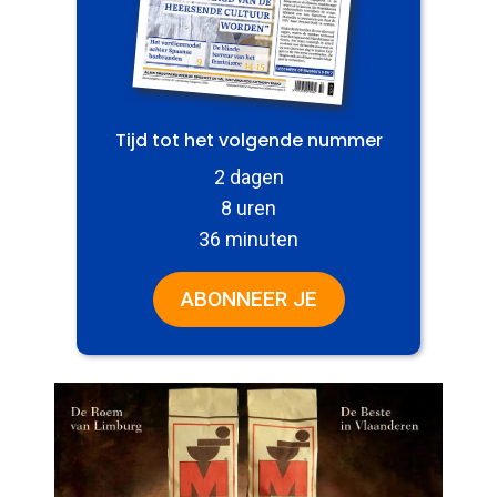
Tijd tot het volgende nummer
2 dagen
8 uren
36 minuten
ABONNEER JE