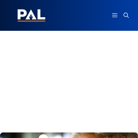
Ga
naar
MENU
de
inhoud