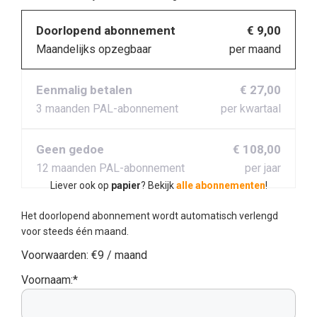
Doorlopend abonnement
€ 9,00
Maandelijks opzegbaar
per maand
Eenmalig betalen
€ 27,00
3 maanden PAL-abonnement
per kwartaal
Geen gedoe
€ 108,00
12 maanden PAL-abonnement
per jaar
Liever ook op
papier
? Bekijk
alle abonnementen
!
Het doorlopend abonnement wordt automatisch verlengd
voor steeds één maand.
Voorwaarden:
€9 / maand
Voornaam:*