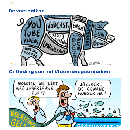
Cartoons
De voetbalkoe…
Cartoons
Ontleding van het Vlaamse spaarvarken
Cartoons