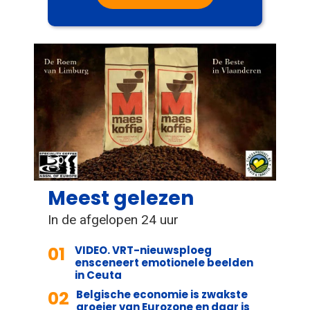
Meest gelezen
In de afgelopen 24 uur
01
VIDEO. VRT-nieuwsploeg
ensceneert emotionele beelden
in Ceuta
02
Belgische economie is zwakste
groeier van Eurozone en daar is