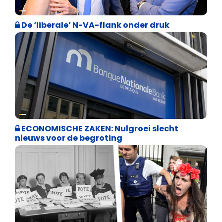
Binnenland politiek
De ‘liberale’ N-VA-flank onder druk
Binnenland politiek
ECONOMISCHE ZAKEN: Nulgroei slecht
nieuws voor de begroting