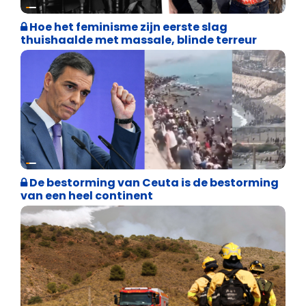
Cultuuroorlog
Hoe het feminisme zijn eerste slag
thuishaalde met massale, blinde terreur
Asiel en Migratie
De bestorming van Ceuta is de bestorming
van een heel continent