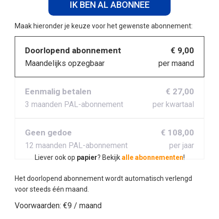
IK BEN AL ABONNEE
Maak hieronder je keuze voor het gewenste abonnement:
Doorlopend abonnement
€ 9,00
Maandelijks opzegbaar
per maand
Eenmalig betalen
€ 27,00
3 maanden PAL-abonnement
per kwartaal
Geen gedoe
€ 108,00
12 maanden PAL-abonnement
per jaar
Liever ook op
papier
? Bekijk
alle abonnementen
!
Het doorlopend abonnement wordt automatisch verlengd
voor steeds één maand.
Voorwaarden:
€9 / maand