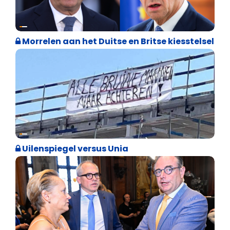
Internationale politiek
Morrelen aan het Duitse en Britse kiesstelsel
Cultuuroorlog
Uilenspiegel versus Unia