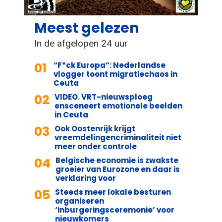
Meest gelezen
In de afgelopen 24 uur
01
“F*ck Europa”: Nederlandse
vlogger toont migratiechaos in
Ceuta
02
VIDEO. VRT-nieuwsploeg
ensceneert emotionele beelden
in Ceuta
03
Ook Oostenrijk krijgt
vreemdelingencriminaliteit niet
meer onder controle
04
Belgische economie is zwakste
groeier van Eurozone en daar is
verklaring voor
05
Steeds meer lokale besturen
organiseren
‘inburgeringsceremonie’ voor
nieuwkomers