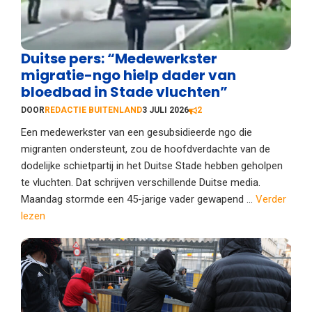
Duitse pers: “Medewerkster
migratie-ngo hielp dader van
bloedbad in Stade vluchten”
DOOR
REDACTIE BUITENLAND
3 JULI 2026
2
Een medewerkster van een gesubsidieerde ngo die
migranten ondersteunt, zou de hoofdverdachte van de
dodelijke schietpartij in het Duitse Stade hebben geholpen
te vluchten. Dat schrijven verschillende Duitse media.
Maandag stormde een 45-jarige vader gewapend ...
Verder
lezen