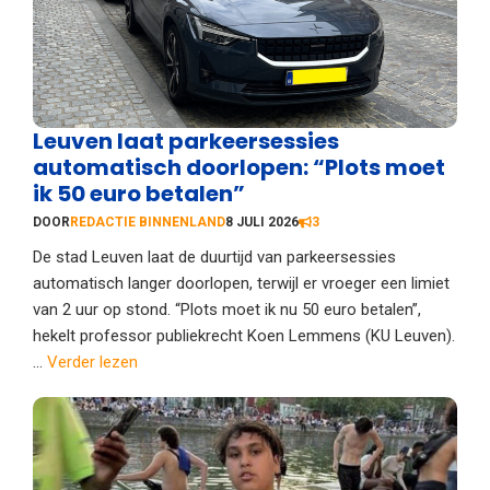
Leuven laat parkeersessies
automatisch doorlopen: “Plots moet
ik 50 euro betalen”
DOOR
REDACTIE BINNENLAND
8 JULI 2026
3
De stad Leuven laat de duurtijd van parkeersessies
automatisch langer doorlopen, terwijl er vroeger een limiet
van 2 uur op stond. “Plots moet ik nu 50 euro betalen”,
hekelt professor publiekrecht Koen Lemmens (KU Leuven).
...
Verder lezen