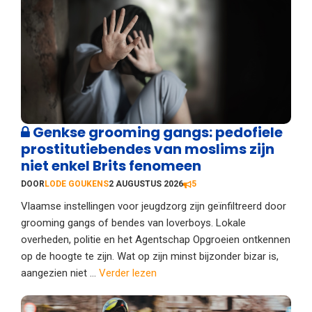
Genkse grooming gangs: pedofiele
prostitutiebendes van moslims zijn
niet enkel Brits fenomeen
DOOR
LODE GOUKENS
2 AUGUSTUS 2026
5
Vlaamse instellingen voor jeugdzorg zijn geïnfiltreerd door
grooming gangs of bendes van loverboys. Lokale
overheden, politie en het Agentschap Opgroeien ontkennen
op de hoogte te zijn. Wat op zijn minst bijzonder bizar is,
aangezien niet ...
Verder lezen