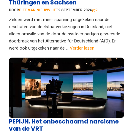
Thüringen en Sachsen
DOOR
PIET VAN NIEUWVLIET
2 SEPTEMBER 2024
2
Zelden werd met meer spanning uitgekeken naar de
resultaten van deelstaatverkiezingen in Duitsland, niet
alleen omwille van de door de systeempartijen gevreesde
doorbraak van het Alternative für Deutschland (AfD). Er
werd ook uitgekeken naar de ...
Verder lezen
PEPIJN. Het onbeschaamd narcisme
van de VRT