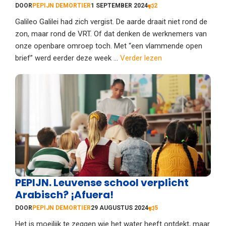
DOOR
PEPIJN DEMORTIER
1 SEPTEMBER 2024
2
Galileo Galilei had zich vergist. De aarde draait niet rond de
zon, maar rond de VRT. Of dat denken de werknemers van
onze openbare omroep toch. Met “een vlammende open
brief” werd eerder deze week ...
Verder lezen
PEPIJN. Leuvense school verplicht
Arabisch? ¡Afuera!
DOOR
PEPIJN DEMORTIER
29 AUGUSTUS 2024
5
Het is moeilijk te zeggen wie het water heeft ontdekt, maar