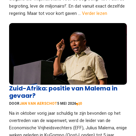
begroting, leve de miljonairs!’. En dat vanuit exact dezelfde
regering. Maar tot voor kort gaven ...
Verder lezen
Zuid-Afrika: positie van Malema in
gevaar?
DOOR
JAN VAN AERSCHOT
5 MEI 2026
0
Na in oktober vorig jaar schuldig te zijn bevonden op het
overtreden van de wapenwet, werd de leider van de
Economische Vrijheidsvechters (EFF), Julius Malema, enige
weken geleden in KuGompo (Oost-Londen) tot 5 jaar