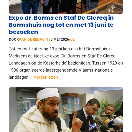
Expo dr. Borms en Staf De Clercq in
Bormshuis nog tot en met 13 juni te
bezoeken
DOOR
VAN DE REDACTIE
5 MEI 2026
2
Tot en met zaterdag 13 juni kan u in het Bormshuis in
Merksem de tijdelijke expo ‘Dr. Borms en Staf De Clercq.
Landdagen op de Kesterheide’ bezichtigen. Tussen 1920 en
1936 organiseerde laatstgenoemde Vlaams-nationale
landdagen ...
Verder lezen