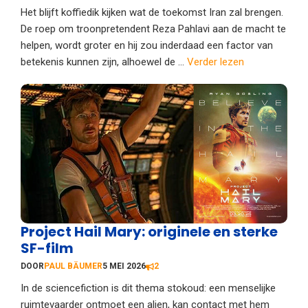
Het blijft koffiedik kijken wat de toekomst Iran zal brengen.
De roep om troonpretendent Reza Pahlavi aan de macht te
helpen, wordt groter en hij zou inderdaad een factor van
betekenis kunnen zijn, alhoewel de ...
Verder lezen
Project Hail Mary: originele en sterke
SF-film
DOOR
PAUL BÄUMER
5 MEI 2026
2
In de sciencefiction is dit thema stokoud: een menselijke
ruimtevaarder ontmoet een alien, kan contact met hem