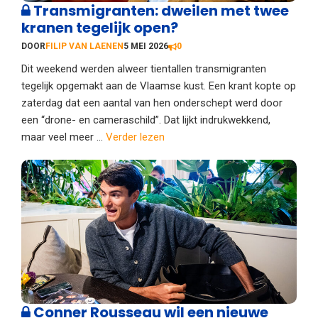
Transmigranten: dweilen met twee
kranen tegelijk open?
DOOR
FILIP VAN LAENEN
5 MEI 2026
0
Dit weekend werden alweer tientallen transmigranten
tegelijk opgemakt aan de Vlaamse kust. Een krant kopte op
zaterdag dat een aantal van hen onderschept werd door
een “drone- en cameraschild”. Dat lijkt indrukwekkend,
maar veel meer ...
Verder lezen
Conner Rousseau wil een nieuwe