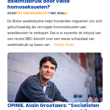
asielmisbruik door valse
homoseksuelen?
DOOR
PIET VAN NIEUWVLIET
7 MEI 2026
1
De Britse asielindustrie helpt honderden migranten om zich
geloofwaardig als vervolgde homoseksuelen aan
asieldiensten te verkopen. Dat is in essentie de inhoud van
een recent BBC-bericht over een nieuw schandaal van
asielmisbruik op basis van ...
Verder lezen
OPINIE. Alain Grootaers: “Socialisten