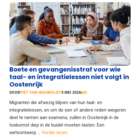
Boete en gevangenisstraf voor wie
taal- en integratielessen niet volgt in
Oostenrijk
DOOR
PIET VAN NIEUWVLIET
5 MEI 2026
2
Migranten die afwezig blijven van hun taal- en
integratielessen, en om de een of andere reden weigeren
deel te nemen aan examens, zullen in Oostenrijk in de
toekomst diep in de buidel moeten tasten. Een
wetsontwerp ...
Verder lezen