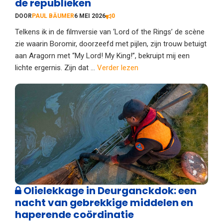
de republieken
DOOR
PAUL BÄUMER
6 MEI 2026
0
Telkens ik in de filmversie van ‘Lord of the Rings’ de scène
zie waarin Boromir, doorzeefd met pijlen, zijn trouw betuigt
aan Aragorn met “My Lord! My King!”, bekruipt mij een
lichte ergernis. Zijn dat ...
Verder lezen
Olielekkage in Deurganckdok: een
nacht van gebrekkige middelen en
haperende coördinatie