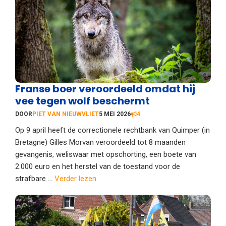
Franse boer veroordeeld omdat hij
vee tegen wolf beschermt
DOOR
PIET VAN NIEUWVLIET
5 MEI 2026
4
Op 9 april heeft de correctionele rechtbank van Quimper (in
Bretagne) Gilles Morvan veroordeeld tot 8 maanden
gevangenis, weliswaar met opschorting, een boete van
2.000 euro en het herstel van de toestand voor de
strafbare ...
Verder lezen