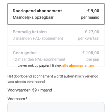
Doorlopend abonnement
€ 9,00
Maandelijks opzegbaar
per maand
Eenmalig betalen
€ 27,00
3 maanden PAL-abonnement
per kwartaal
Geen gedoe
€ 108,00
12 maanden PAL-abonnement
per jaar
Liever ook op
papier
? Bekijk
alle abonnementen
!
Het doorlopend abonnement wordt automatisch verlengd
voor steeds één maand.
Voorwaarden:
€9 / maand
Voornaam:*