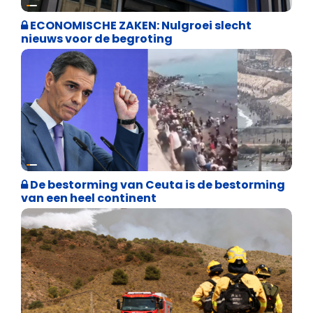
Binnenland politiek
ECONOMISCHE ZAKEN: Nulgroei slecht
nieuws voor de begroting
Asiel en Migratie
De bestorming van Ceuta is de bestorming
van een heel continent