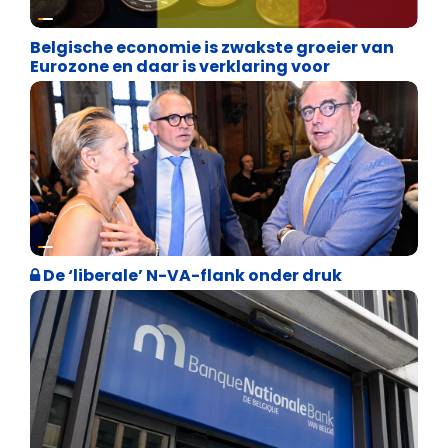
Binnenland politiek
Belgische economie is zwakste groeier van
Eurozone en daar is verklaring voor
Binnenland politiek
De ‘liberale’ N-VA-flank onder druk