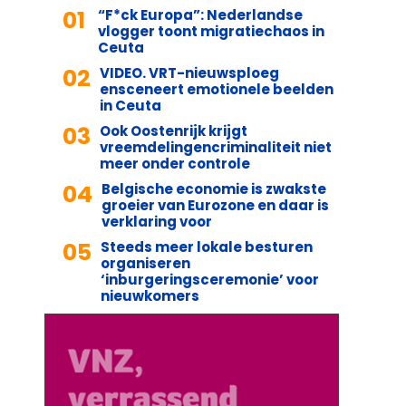
01
“F*ck Europa”: Nederlandse
vlogger toont migratiechaos in
Ceuta
02
VIDEO. VRT-nieuwsploeg
ensceneert emotionele beelden
in Ceuta
03
Ook Oostenrijk krijgt
vreemdelingencriminaliteit niet
meer onder controle
04
Belgische economie is zwakste
groeier van Eurozone en daar is
verklaring voor
05
Steeds meer lokale besturen
organiseren
‘inburgeringsceremonie’ voor
nieuwkomers