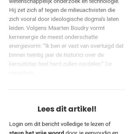
wetenschappelijk onderzoek en technologie.
Hij zet zich af tegen de milieuactivisten die
zich vooral door ideologische dogma’s laten
leiden. Volgens Maarten Boudry vormt
kernenergie de meest onderschatte
energievorm: “Ik ben er vast van overtuigd dat
binnen twintig jaar de historici over de
kernuitstap heel hard zullen oordelen.” De
meerderh...
Lees dit artikel!
Login om dit bericht volledige te lezen of
steun het vrije woord
door je eenvoudig en