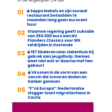
01
Seppe Nobels en zijn sociaal
restaurant betaalden 14
maanden lang geen eurocent
huur
02
Vlaamse regering geeft subsidie
van 350.000 euro aan NV
Flanders Classics voor WK
veldrijden in Oostende
03
167 kinderen naar ziekenhuis bij
gebrek aan jeugdhulp: Gennez
weet niet wat er daarna met hen
gebeurt
04
Virussen in de vorm van een
vaccin die tumoren doden en
kanker genezen
05
“F*ck Europa”: Nederlandse
vlogger toont migratiechaos in
Ceuta