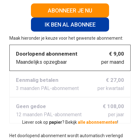
ABONNEER JE NU
IK BEN AL ABONNEE
Maak hieronder je keuze voor het gewenste abonnement:
Doorlopend abonnement
€ 9,00
Maandelijks opzegbaar
per maand
Eenmalig betalen
€ 27,00
3 maanden PAL-abonnement
per kwartaal
Geen gedoe
€ 108,00
12 maanden PAL-abonnement
per jaar
Liever ook op
papier
? Bekijk
alle abonnementen
!
Het doorlopend abonnement wordt automatisch verlengd