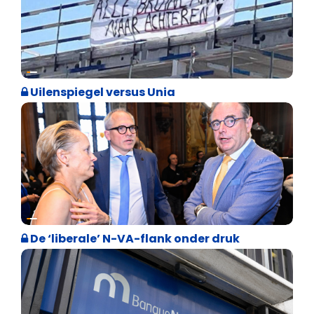
Cultuuroorlog
Uilenspiegel versus Unia
Binnenland politiek
De ‘liberale’ N-VA-flank onder druk