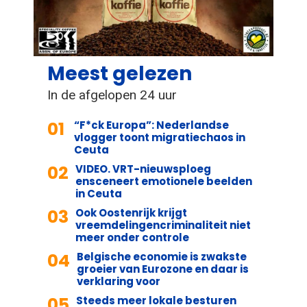
Meest gelezen
In de afgelopen 24 uur
01
“F*ck Europa”: Nederlandse
vlogger toont migratiechaos in
Ceuta
02
VIDEO. VRT-nieuwsploeg
ensceneert emotionele beelden
in Ceuta
03
Ook Oostenrijk krijgt
vreemdelingencriminaliteit niet
meer onder controle
04
Belgische economie is zwakste
groeier van Eurozone en daar is
verklaring voor
05
Steeds meer lokale besturen