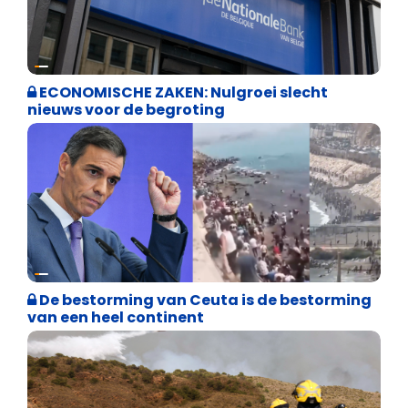
Binnenland politiek
ECONOMISCHE ZAKEN: Nulgroei slecht
nieuws voor de begroting
Asiel en Migratie
De bestorming van Ceuta is de bestorming
van een heel continent