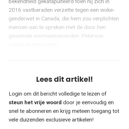
bekendheid gekatapulteerd toen hij zich in
2016 vastberaden verzette tegen een woke-
genderwet in Canada, die hem zou verplichten
mensen aan te spreken met de door hen
gewenste voornaamwoorden. Peterson
weigerde: het manip...
Lees dit artikel!
Login om dit bericht volledige te lezen of
steun het vrije woord
door je eenvoudig en
snel te abonneren en krijg meteen toegang tot
vele duizenden exclusieve artikelen!