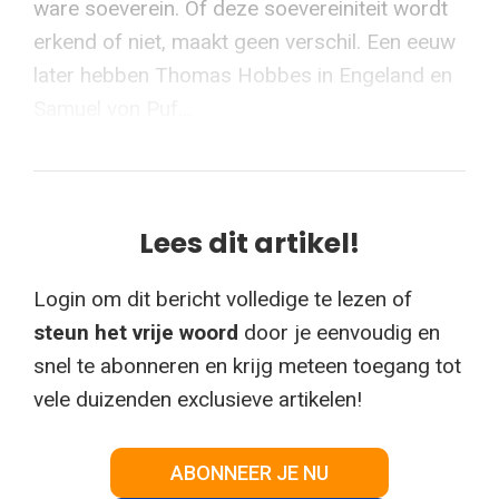
ware soeverein. Of deze soevereiniteit wordt
erkend of niet, maakt geen verschil. Een eeuw
later hebben Thomas Hobbes in Engeland en
Samuel von Puf...
Lees dit artikel!
Login om dit bericht volledige te lezen of
steun het vrije woord
door je eenvoudig en
snel te abonneren en krijg meteen toegang tot
vele duizenden exclusieve artikelen!
ABONNEER JE NU