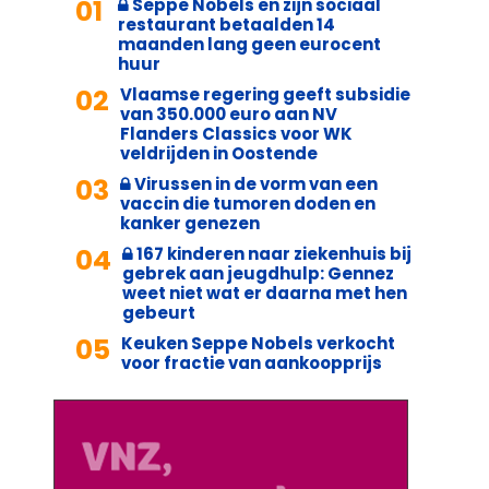
01
Seppe Nobels en zijn sociaal
restaurant betaalden 14
maanden lang geen eurocent
huur
02
Vlaamse regering geeft subsidie
van 350.000 euro aan NV
Flanders Classics voor WK
veldrijden in Oostende
03
Virussen in de vorm van een
vaccin die tumoren doden en
kanker genezen
04
167 kinderen naar ziekenhuis bij
gebrek aan jeugdhulp: Gennez
weet niet wat er daarna met hen
gebeurt
05
Keuken Seppe Nobels verkocht
voor fractie van aankoopprijs