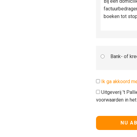
Bij een domicil
factuurbedrage
boeken tot sto
Bank- of kre
Ik ga akkoord m
Uitgeverij 't Pal
voorwaarden in he
Geen waarde