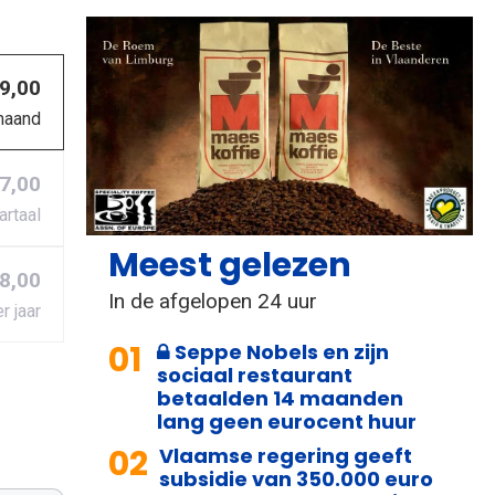
 9,00
maand
27,00
artaal
Meest gelezen
8,00
In de afgelopen 24 uur
r jaar
01
Seppe Nobels en zijn
sociaal restaurant
betaalden 14 maanden
lang geen eurocent huur
02
Vlaamse regering geeft
subsidie van 350.000 euro