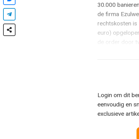
30.000 banieren
de firma Ezulwe
rechtskosten is 
euro) opgelope
de order door t
Login om dit ber
eenvoudig en sn
exclusieve artik