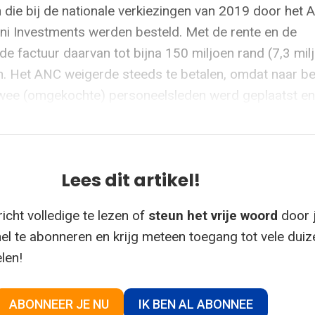
 die bij de nationale verkiezingen van 2019 door het 
ni Investments werden besteld. Met de rente en de
de factuur daarvan tot bijna 150 miljoen rand (7,3 mil
n. Het ANC weigerde steeds te betalen, omdat naar b
wee (omgekochte) personeelsleden werd geplaatst en d
Lees dit artikel!
icht volledige te lezen of
steun het vrije woord
door 
el te abonneren en krijg meteen toegang tot vele dui
elen!
ABONNEER JE NU
IK BEN AL ABONNEE