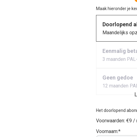
Maak hieronder je k
Doorlopend 
Maandelijks op
Eenmalig bet
3 maanden PAL
Geen gedoe
12 maanden PA
L
Het doorlopend abon
Voorwaarden:
€9 /
Voornaam:*