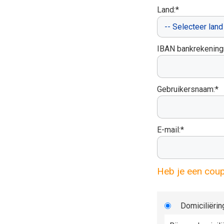
Land:*
IBAN bankrekenin
Gebruikersnaam:*
E-mail:*
Heb je een cou
Domiciliërin