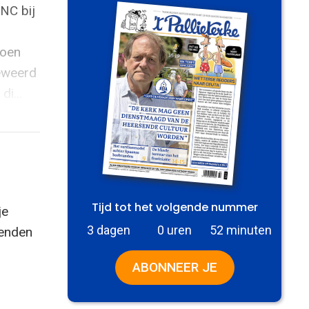
ANC bij
joen
eweerd
i...
Tijd tot het volgende nummer
je
3 dagen
0 uren
52 minuten
zenden
ABONNEER JE