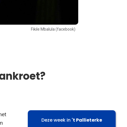
Fikile Mbalula (facebook)
bankroet?
het
Deze week in
't Pallieterke
om