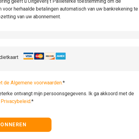
iëring geeft u Uitgeverij t Pallieterke toestemming om de
n voor herhaalde betalingen automatisch van uw bankrekening te
pzetting van uw abonnement.
dietkaart
et de Algemene voorwaarden.
*
lieterke ontvangt mijn persoonsgegevens. Ik ga akkoord met de
t
Privacybeleid
.*