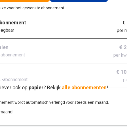
euze voor het gewenste abonnement:
€
abonnement
zegbaar
per 
€ 
alen
-abonnement
per kw
€ 10
L-abonnement
pe
iever ook op
papier
? Bekijk
alle abonnementen
!
nement wordt automatisch verlengd voor steeds één maand.
 maand