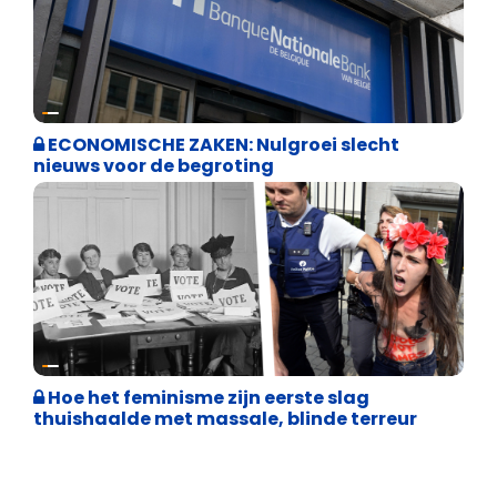
Binnenland politiek
ECONOMISCHE ZAKEN: Nulgroei slecht
nieuws voor de begroting
Cultuuroorlog
Hoe het feminisme zijn eerste slag
thuishaalde met massale, blinde terreur