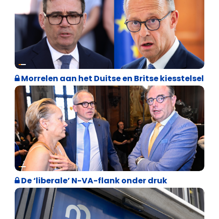
Internationale politiek
Morrelen aan het Duitse en Britse kiesstelsel
Binnenland politiek
De ‘liberale’ N-VA-flank onder druk