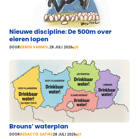
Nieuwe discipline: De 500m over
eieren lopen
DOOR
ERWIN VANMOL
28 JULI 2026
0
Brouns’ waterplan
DOOR
REDACTIE SATIRE
28 JULI 2026
1