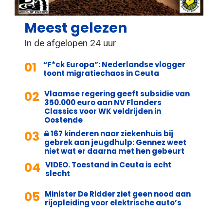
Meest gelezen
In de afgelopen 24 uur
01
“F*ck Europa”: Nederlandse vlogger
toont migratiechaos in Ceuta
02
Vlaamse regering geeft subsidie van
350.000 euro aan NV Flanders
Classics voor WK veldrijden in
Oostende
03
167 kinderen naar ziekenhuis bij
gebrek aan jeugdhulp: Gennez weet
niet wat er daarna met hen gebeurt
04
VIDEO. Toestand in Ceuta is echt
slecht
05
Minister De Ridder ziet geen nood aan
rijopleiding voor elektrische auto’s