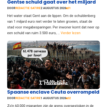
Gentse schuld gaat over het miljard
DOOR
REDACTIE SATIRE
2 AUGUSTUS 2026
1
Het water staat Gent aan de lippen. Om de schuldenberg
van 1 miljard euro niet verder te laten groeien, staat de
stad voor megabesparingen. Per inwoner komt dat neer op
een schuld van ruim 3.500 euro, ...
Verder lezen
Spaanse enclave Ceuta overrompeld
DOOR
REDACTIE SATIRE
1 AUGUSTUS 2026
2
Zo’n 60.000 migranten zijn de grens overgestoken in de