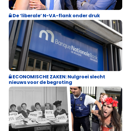
Binnenland politiek
De ‘liberale’ N-VA-flank onder druk
Binnenland politiek
ECONOMISCHE ZAKEN: Nulgroei slecht
nieuws voor de begroting