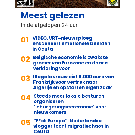
Meest gelezen
In de afgelopen 24 uur
01
VIDEO. VRT-nieuwsploeg
ensceneert emotionele beelden
in Ceuta
02
Belgische economie is zwakste
groeier van Eurozone en daar is
verklaring voor
03
Illegale vrouw eist 5.000 euro van
Frankrijk voor vertrek naar
Algerije en opstarten eigen zaak
04
Steeds meer lokale besturen
organiseren
‘inburgeringsceremonie’ voor
nieuwkomers
05
“F*ck Europa”: Nederlandse
vlogger toont migratiechaos in
Ceuta