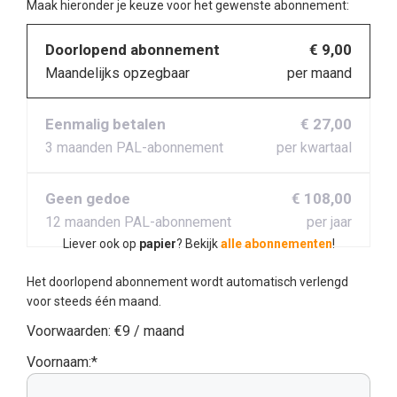
Maak hieronder je keuze voor het gewenste abonnement:
Doorlopend abonnement
€ 9,00
Maandelijks opzegbaar
per maand
Eenmalig betalen
€ 27,00
3 maanden PAL-abonnement
per kwartaal
Geen gedoe
€ 108,00
12 maanden PAL-abonnement
per jaar
Liever ook op
papier
? Bekijk
alle abonnementen
!
Het doorlopend abonnement wordt automatisch verlengd
voor steeds één maand.
Voorwaarden:
€9 / maand
Voornaam:*