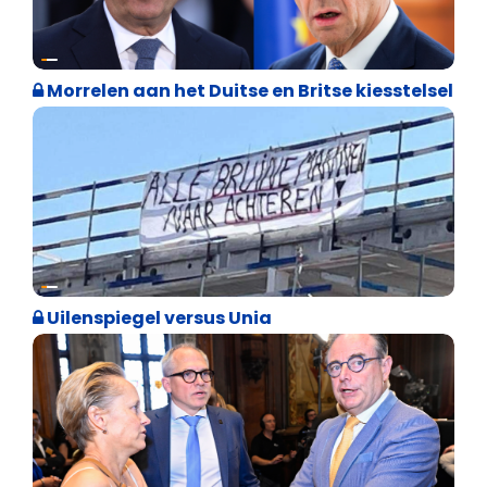
Internationale politiek
Morrelen aan het Duitse en Britse kiesstelsel
Cultuuroorlog
Uilenspiegel versus Unia