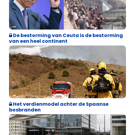
Asiel en Migratie
De bestorming van Ceuta is de bestorming
van een heel continent
Internationale politiek
Het verdienmodel achter de Spaanse
bosbranden