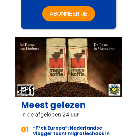
ABONNEER JE
Meest gelezen
In de afgelopen 24 uur
01
“F*ck Europa”: Nederlandse
vlogger toont migratiechaos in