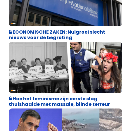
Binnenland politiek
ECONOMISCHE ZAKEN: Nulgroei slecht
nieuws voor de begroting
Cultuuroorlog
Hoe het feminisme zijn eerste slag
thuishaalde met massale, blinde terreur