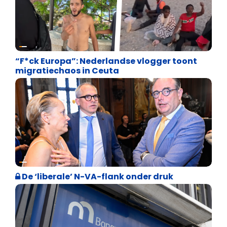
Asiel en Migratie
“F*ck Europa”: Nederlandse vlogger toont
migratiechaos in Ceuta
Binnenland politiek
De ‘liberale’ N-VA-flank onder druk