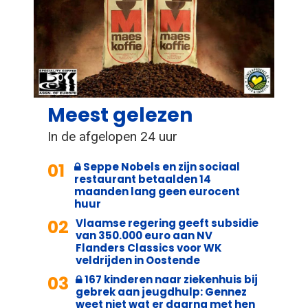
Meest gelezen
In de afgelopen 24 uur
01
Seppe Nobels en zijn sociaal
restaurant betaalden 14
maanden lang geen eurocent
huur
02
Vlaamse regering geeft subsidie
van 350.000 euro aan NV
Flanders Classics voor WK
veldrijden in Oostende
03
167 kinderen naar ziekenhuis bij
gebrek aan jeugdhulp: Gennez
weet niet wat er daarna met hen