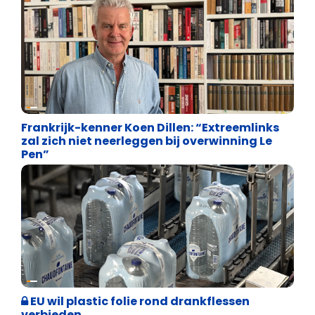
Internationale politiek
Frankrijk-kenner Koen Dillen: “Extreemlinks
zal zich niet neerleggen bij overwinning Le
Pen”
Vrijheid
EU wil plastic folie rond drankflessen
verbieden