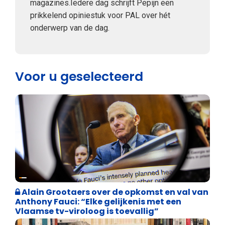
magazines.Iedere dag schrijft Pepijn een
prikkelend opiniestuk voor PAL over hét
onderwerp van de dag.
Voor u geselecteerd
Weekblad 't Pallieterke
Alain Grootaers over de opkomst en val van
Anthony Fauci: “Elke gelijkenis met een
Vlaamse tv-viroloog is toevallig”