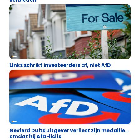
Vrijheid
Links schrikt investeerders af, niet AfD
Vrijheid
Gevierd Duits uitgever verliest zijn medaille…
omdat hij AfD-lid is