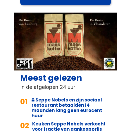
Meest gelezen
In de afgelopen 24 uur
01
Seppe Nobels en zijn sociaal
restaurant betaalden 14
maanden lang geen eurocent
huur
02
Keuken Seppe Nobels verkocht
voor fractie van aankoopprijs