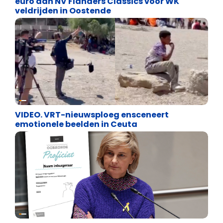
euro aan NV Flanders Classics voor WK
veldrijden in Oostende
Cultuuroorlog
VIDEO. VRT-nieuwsploeg ensceneert
emotionele beelden in Ceuta
Binnenland politiek