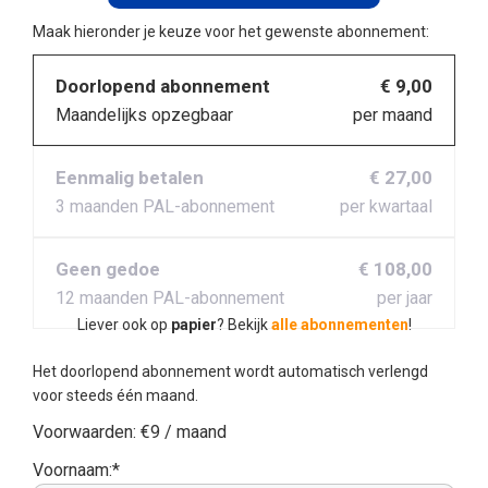
Maak hieronder je keuze voor het gewenste abonnement:
Doorlopend abonnement
€ 9,00
Maandelijks opzegbaar
per maand
Eenmalig betalen
€ 27,00
3 maanden PAL-abonnement
per kwartaal
Geen gedoe
€ 108,00
12 maanden PAL-abonnement
per jaar
Liever ook op
papier
? Bekijk
alle abonnementen
!
Het doorlopend abonnement wordt automatisch verlengd
voor steeds één maand.
Voorwaarden:
€9 / maand
Voornaam:*