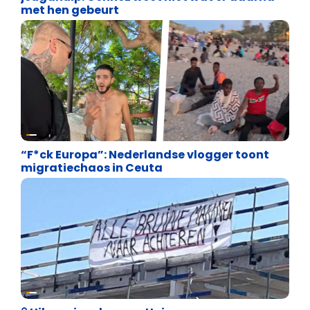
met hen gebeurt
Asiel en Migratie
“F*ck Europa”: Nederlandse vlogger toont
migratiechaos in Ceuta
Cultuuroorlog