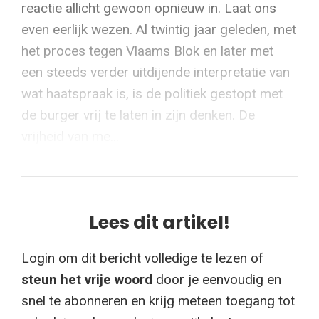
reactie allicht gewoon opnieuw in. Laat ons
even eerlijk wezen. Al twintig jaar geleden, met
het proces tegen Vlaams Blok en later met
een steeds verder uitdijende interpretatie van
wat haatspraak is, is de politiek gestopt met
de burger vrij te laten in zijn denken. De
vrijheid van me...
Lees dit artikel!
Login om dit bericht volledige te lezen of
steun het vrije woord
door je eenvoudig en
snel te abonneren en krijg meteen toegang tot