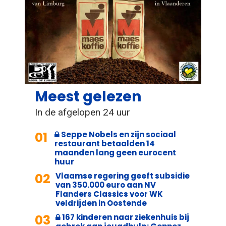
Meest gelezen
In de afgelopen 24 uur
01
Seppe Nobels en zijn sociaal
restaurant betaalden 14
maanden lang geen eurocent
huur
02
Vlaamse regering geeft subsidie
van 350.000 euro aan NV
Flanders Classics voor WK
veldrijden in Oostende
03
167 kinderen naar ziekenhuis bij