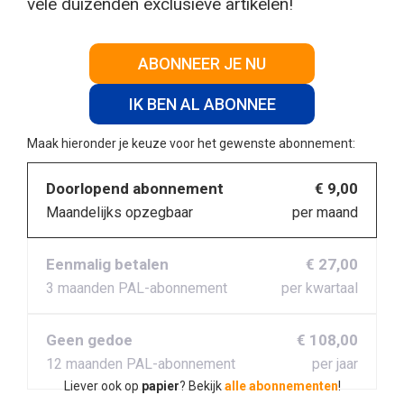
vele duizenden exclusieve artikelen!
ABONNEER JE NU
IK BEN AL ABONNEE
Maak hieronder je keuze voor het gewenste abonnement:
Doorlopend abonnement
€ 9,00
Maandelijks opzegbaar
per maand
Eenmalig betalen
€ 27,00
3 maanden PAL-abonnement
per kwartaal
Geen gedoe
€ 108,00
12 maanden PAL-abonnement
per jaar
Liever ook op
papier
? Bekijk
alle abonnementen
!