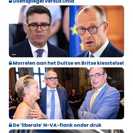
Uilenspiegel versus Unia
Internationale politiek
Morrelen aan het Duitse en Britse kiesstelsel
Binnenland politiek
De ‘liberale’ N-VA-flank onder druk