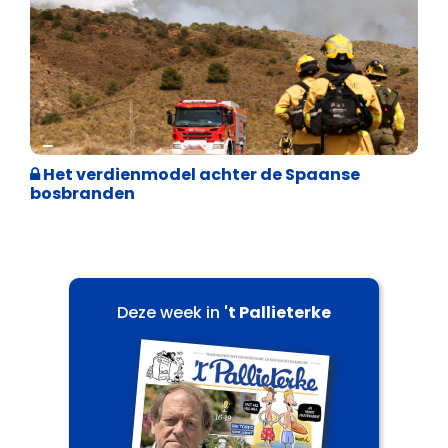
Internationale politiek
Het verdienmodel achter de Spaanse
bosbranden
Deze week in
't Pallieterke