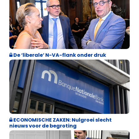
Binnenland politiek
De ‘liberale’ N-VA-flank onder druk
Binnenland politiek
ECONOMISCHE ZAKEN: Nulgroei slecht
nieuws voor de begroting