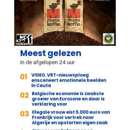
Meest gelezen
In de afgelopen 24 uur
01
VIDEO. VRT-nieuwsploeg
ensceneert emotionele beelden
in Ceuta
02
Belgische economie is zwakste
groeier van Eurozone en daar is
verklaring voor
03
Illegale vrouw eist 5.000 euro van
Frankrijk voor vertrek naar
Algerije en opstarten eigen zaak