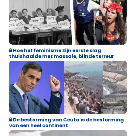
Cultuuroorlog
Hoe het feminisme zijn eerste slag
thuishaalde met massale, blinde terreur
Asiel en Migratie
De bestorming van Ceuta is de bestorming
van een heel continent