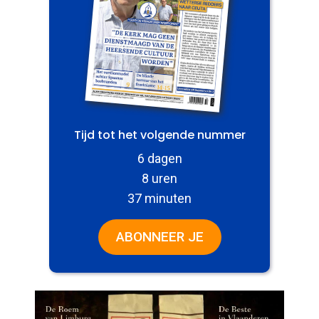
Tijd tot het volgende nummer
6 dagen
8 uren
37 minuten
ABONNEER JE