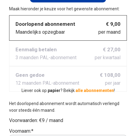
Maak hieronder je keuze voor het gewenste abonnement:
Doorlopend abonnement
€ 9,00
Maandelijks opzegbaar
per maand
Eenmalig betalen
€ 27,00
3 maanden PAL-abonnement
per kwartaal
Geen gedoe
€ 108,00
12 maanden PAL-abonnement
per jaar
Liever ook op
papier
? Bekijk
alle abonnementen
!
Het doorlopend abonnement wordt automatisch verlengd
voor steeds één maand.
Voorwaarden:
€9 / maand
Voornaam:*