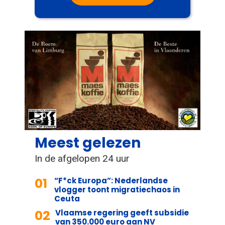
Meest gelezen
In de afgelopen 24 uur
01
“F*ck Europa”: Nederlandse
vlogger toont migratiechaos in
Ceuta
02
Vlaamse regering geeft subsidie
van 350.000 euro aan NV