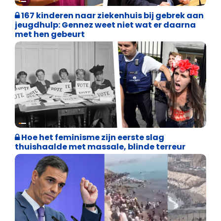
167 kinderen naar ziekenhuis bij gebrek aan
jeugdhulp: Gennez weet niet wat er daarna
met hen gebeurt
Cultuuroorlog
Hoe het feminisme zijn eerste slag
thuishaalde met massale, blinde terreur