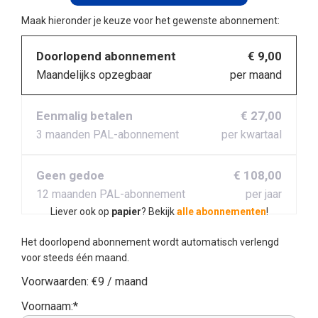
Maak hieronder je keuze voor het gewenste abonnement:
Doorlopend abonnement
€ 9,00
Maandelijks opzegbaar
per maand
Eenmalig betalen
€ 27,00
3 maanden PAL-abonnement
per kwartaal
Geen gedoe
€ 108,00
12 maanden PAL-abonnement
per jaar
Liever ook op
papier
? Bekijk
alle abonnementen
!
Het doorlopend abonnement wordt automatisch verlengd
voor steeds één maand.
Voorwaarden:
€9 / maand
Voornaam:*