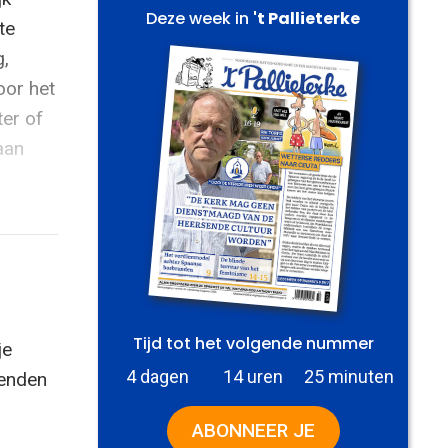
Deze week in
't Pallieterke
te
g,
oor het
er of
aan
Tijd tot het volgende nummer
je
4 dagen
14 uren
25 minuten
zenden
ABONNEER JE