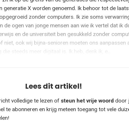
generatie X worden genoemd. Ik behoor tot de laats
s opgegroeid zonder computers. Ik zie soms verwarrin
in de ogen van jonge mensen aan wie ik vertel dat ik d
rwijs en de universiteit ben gesukkeld zonder comput
 of niet, ook wij bijna-senioren moeten ons aanpassen 
ie steeds meer digitaal is. Ik heb, denk ik, e...
Lees dit artikel!
icht volledige te lezen of
steun het vrije woord
door 
el te abonneren en krijg meteen toegang tot vele dui
elen!