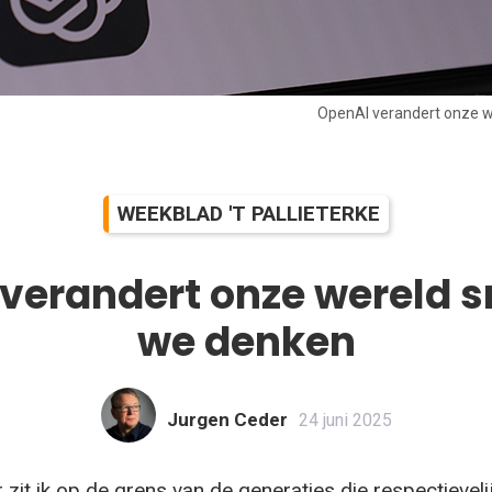
OpenAI verandert onze w
WEEKBLAD 'T PALLIETERKE
verandert onze wereld s
we denken
Jurgen Ceder
24 juni 2025
 zit ik op de grens van de generaties die respectieveli