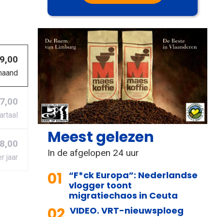
 9,00
maand
27,00
artaal
Meest gelezen
8,00
In de afgelopen 24 uur
r jaar
01
“F*ck Europa”: Nederlandse
vlogger toont
migratiechaos in Ceuta
02
VIDEO. VRT-nieuwsploeg