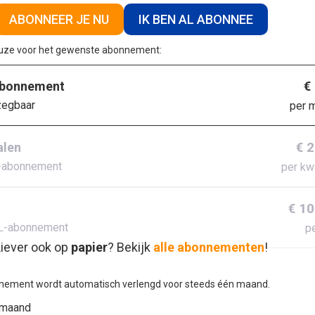
ABONNEER JE NU
IK BEN AL ABONNEE
euze voor het gewenste abonnement:
€
abonnement
zegbaar
per 
€ 
alen
-abonnement
per kw
€ 10
L-abonnement
pe
iever ook op
papier
? Bekijk
alle abonnementen
!
nement wordt automatisch verlengd voor steeds één maand.
 maand