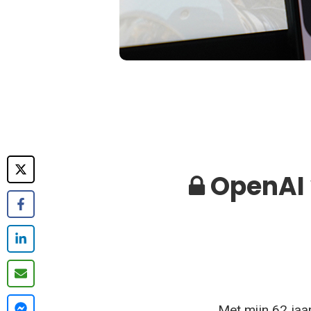
OpenAI 
Met mijn 62 jaar