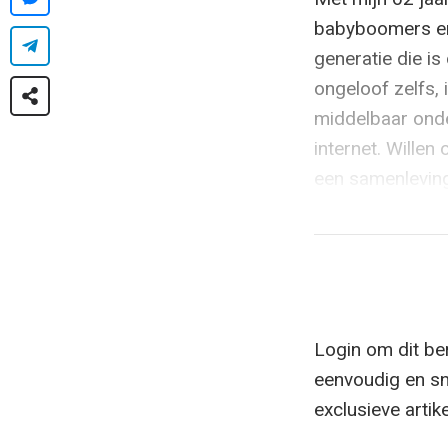
babyboomers en 
generatie die i
ongeloof zelfs, 
middelbaar onde
internet. Willen
een samenleving d
Login om dit ber
eenvoudig en sn
exclusieve artik