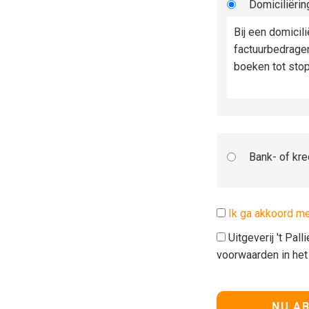
Domiciliërin
Bij een domicil
factuurbedrage
boeken tot sto
Bank- of kre
Ik ga akkoord m
Uitgeverij 't Pal
voorwaarden in he
Geen waarde