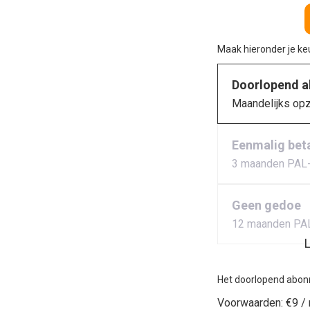
Maak hieronder je k
Doorlopend 
Maandelijks op
Eenmalig bet
3 maanden PAL
Geen gedoe
12 maanden PA
L
Het doorlopend abon
Voorwaarden:
€9 /