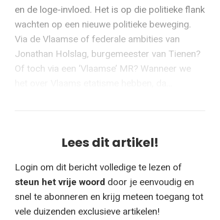
en de loge-invloed. Het is op die politieke flank
wachten op een nieuwe politieke beweging.
Via de Vlaamse of federale ambities van
Jonathan Holslag, burgemeester van Tienen?
Of toch via een ‘Vlaamse’ MR? Wanneer we
het over Vlaams etatisme hebben, da...
Lees dit artikel!
Login om dit bericht volledige te lezen of
steun het vrije woord
door je eenvoudig en
snel te abonneren en krijg meteen toegang tot
vele duizenden exclusieve artikelen!