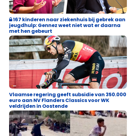
Binnenland politiek
167 kinderen naar ziekenhuis bij gebrek aan
jeugdhulp: Gennez weet niet wat er daarna
met hen gebeurt
Binnenland politiek
Vlaamse regering geeft subsidie van 350.000
euro aan NV Flanders Classics voor WK
veldrijden in Oostende