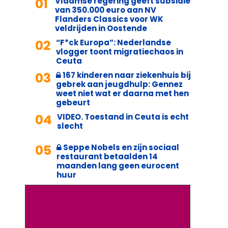
01
Vlaamse regering geeft subsidie
van 350.000 euro aan NV
Flanders Classics voor WK
veldrijden in Oostende
02
“F*ck Europa”: Nederlandse
vlogger toont migratiechaos in
Ceuta
03
167 kinderen naar ziekenhuis bij
gebrek aan jeugdhulp: Gennez
weet niet wat er daarna met hen
gebeurt
04
VIDEO. Toestand in Ceuta is echt
slecht
05
Seppe Nobels en zijn sociaal
restaurant betaalden 14
maanden lang geen eurocent
huur