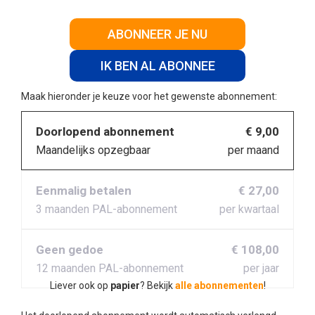
ABONNEER JE NU
IK BEN AL ABONNEE
Maak hieronder je keuze voor het gewenste abonnement:
Doorlopend abonnement
€ 9,00
Maandelijks opzegbaar
per maand
Eenmalig betalen
€ 27,00
3 maanden PAL-abonnement
per kwartaal
Geen gedoe
€ 108,00
12 maanden PAL-abonnement
per jaar
Liever ook op
papier
? Bekijk
alle abonnementen
!