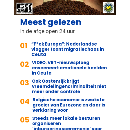
Meest gelezen
In de afgelopen 24 uur
01
“F*ck Europa”: Nederlandse
vlogger toont migratiechaos in
Ceuta
02
VIDEO. VRT-nieuwsploeg
ensceneert emotionele beelden
in Ceuta
03
Ook Oostenrijk krijgt
vreemdelingencriminaliteit niet
meer onder controle
04
Belgische economie is zwakste
groeier van Eurozone en daar is
verklaring voor
05
Steeds meer lokale besturen
organiseren
‘inburgeringsceremonie’ voor