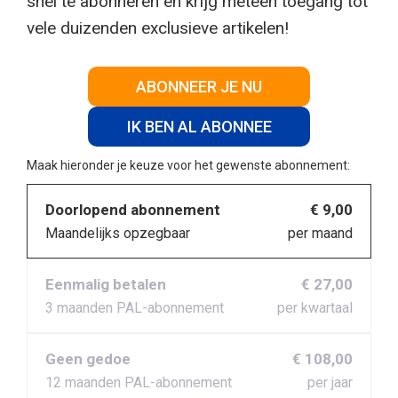
snel te abonneren en krijg meteen toegang tot
vele duizenden exclusieve artikelen!
ABONNEER JE NU
IK BEN AL ABONNEE
Maak hieronder je keuze voor het gewenste abonnement:
Doorlopend abonnement
€ 9,00
Maandelijks opzegbaar
per maand
Eenmalig betalen
€ 27,00
3 maanden PAL-abonnement
per kwartaal
Geen gedoe
€ 108,00
12 maanden PAL-abonnement
per jaar