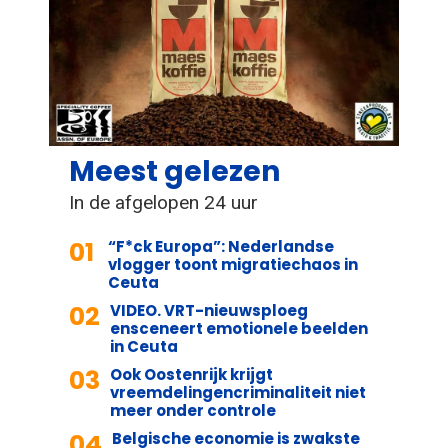
Meest gelezen
In de afgelopen 24 uur
01
“F*ck Europa”: Nederlandse
vlogger toont migratiechaos in
Ceuta
02
VIDEO. VRT-nieuwsploeg
ensceneert emotionele beelden
in Ceuta
03
Ook Oostenrijk krijgt
vreemdelingencriminaliteit niet
meer onder controle
04
Belgische economie is zwakste