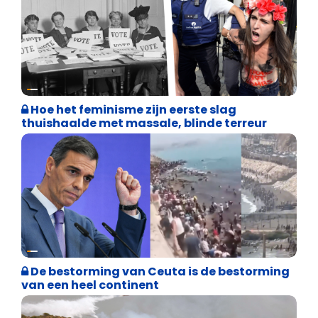
Cultuuroorlog
Hoe het feminisme zijn eerste slag
thuishaalde met massale, blinde terreur
Asiel en Migratie
De bestorming van Ceuta is de bestorming
van een heel continent