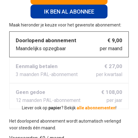
IK BEN AL ABONNEE
Maak hieronder je keuze voor het gewenste abonnement:
Doorlopend abonnement
€ 9,00
Maandelijks opzegbaar
per maand
Eenmalig betalen
€ 27,00
3 maanden PAL-abonnement
per kwartaal
Geen gedoe
€ 108,00
12 maanden PAL-abonnement
per jaar
Liever ook op
papier
? Bekijk
alle abonnementen
!
Het doorlopend abonnement wordt automatisch verlengd
voor steeds één maand.