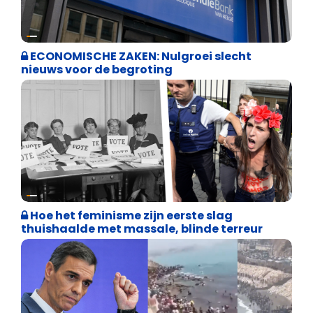
Binnenland politiek
ECONOMISCHE ZAKEN: Nulgroei slecht
nieuws voor de begroting
Cultuuroorlog
Hoe het feminisme zijn eerste slag
thuishaalde met massale, blinde terreur