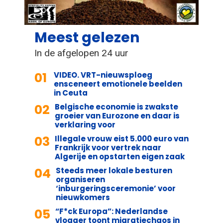
Meest gelezen
In de afgelopen 24 uur
01
VIDEO. VRT-nieuwsploeg
ensceneert emotionele beelden
in Ceuta
02
Belgische economie is zwakste
groeier van Eurozone en daar is
verklaring voor
03
Illegale vrouw eist 5.000 euro van
Frankrijk voor vertrek naar
Algerije en opstarten eigen zaak
04
Steeds meer lokale besturen
organiseren
‘inburgeringsceremonie’ voor
nieuwkomers
05
“F*ck Europa”: Nederlandse
vlogger toont migratiechaos in