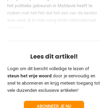
het politieke gebeuren in Moldavië heeft te
maken met het feit dat het een van de landen
was waar ik in mijn vorig leven internationaal
verkiezin...
Lees dit artikel!
Login om dit bericht volledige te lezen of
steun het vrije woord
door je eenvoudig en
snel te abonneren en krijg meteen toegang tot
vele duizenden exclusieve artikelen!
ABONNEER JE NU