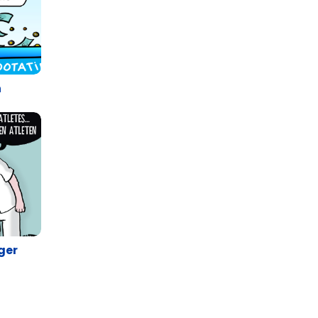
n
ger