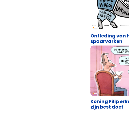
Cartoons
Ontleding van 
spaarvarken
Cartoons
Koning Filip er
zijn best doet