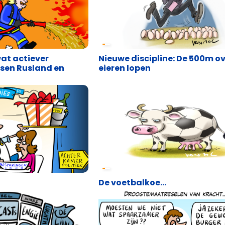
Cartoons
wat actiever
Nieuwe discipline: De 500m o
sen Rusland en
eieren lopen
Cartoons
De voetbalkoe…