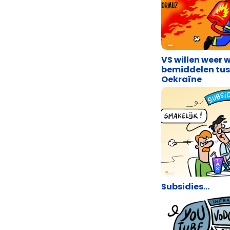
Cartoons
VS willen weer 
bemiddelen tus
Oekraïne
Cartoons
Subsidies…