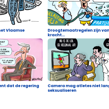
Cartoons
het Vlaamse
Droogtemaatregelen zijn va
kracht…
Cartoons
kent dat de regering
Camera mag atletes niet lan
seksualiseren