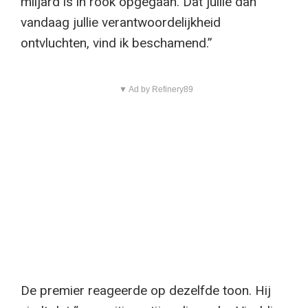
miljard is in rook opgegaan. Dat jullie dan
vandaag jullie verantwoordelijkheid
ontvluchten, vind ik beschamend.”
▼ Ad by Refinery89
De premier reageerde op dezelfde toon. Hij