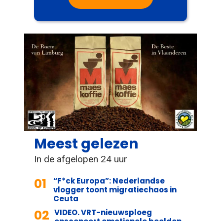
Meest gelezen
In de afgelopen 24 uur
01
“F*ck Europa”: Nederlandse
vlogger toont migratiechaos in
Ceuta
02
VIDEO. VRT-nieuwsploeg